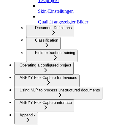
Testprojekt
Skin-Einstellungen
Qualität angezeigter Bilder
Document Definitions
Classification
Field extraction training
Operating a configured project
ABBYY FlexiCapture for Invoices
Using NLP to process unstructured documents
ABBYY FlexiCapture interface
Appendix