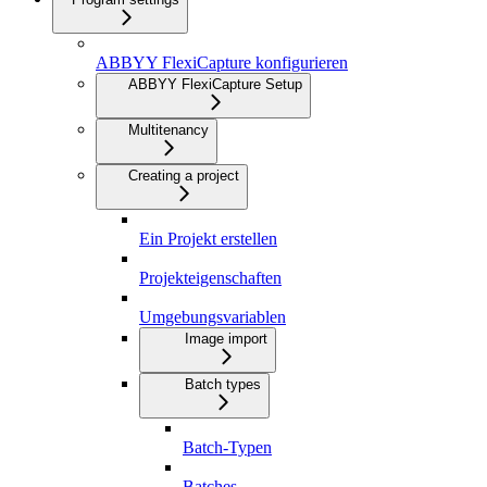
ABBYY FlexiCapture konfigurieren
ABBYY FlexiCapture Setup
Multitenancy
Creating a project
Ein Projekt erstellen
Projekteigenschaften
Umgebungsvariablen
Image import
Batch types
Batch-Typen
Batches