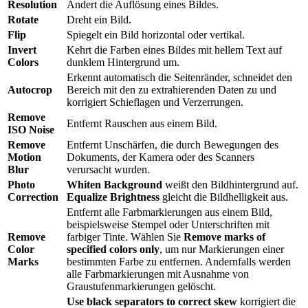
Resolution
Ändert die Auflösung eines Bildes.
Rotate
Dreht ein Bild.
Flip
Spiegelt ein Bild horizontal oder vertikal.
Invert
Kehrt die Farben eines Bildes mit hellem Text auf
Colors
dunklem Hintergrund um.
Erkennt automatisch die Seitenränder, schneidet den
Autocrop
Bereich mit den zu extrahierenden Daten zu und
korrigiert Schieflagen und Verzerrungen.
Remove
Entfernt Rauschen aus einem Bild.
ISO Noise
Remove
Entfernt Unschärfen, die durch Bewegungen des
Motion
Dokuments, der Kamera oder des Scanners
Blur
verursacht wurden.
Photo
Whiten Background
weißt den Bildhintergrund auf.
Correction
Equalize Brightness
gleicht die Bildhelligkeit aus.
Entfernt alle Farbmarkierungen aus einem Bild,
beispielsweise Stempel oder Unterschriften mit
Remove
farbiger Tinte. Wählen Sie
Remove marks of
Color
specified colors only
, um nur Markierungen einer
Marks
bestimmten Farbe zu entfernen. Andernfalls werden
alle Farbmarkierungen mit Ausnahme von
Graustufenmarkierungen gelöscht.
Use black separators to correct skew
korrigiert die