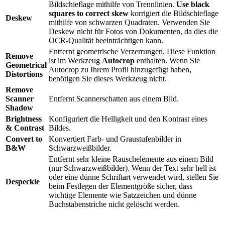
Bildschieflage mithilfe von Trennlinien.
Use black
squares to correct skew
korrigiert die Bildschieflage
Deskew
mithilfe von schwarzen Quadraten. Verwenden Sie
Deskew nicht für Fotos von Dokumenten, da dies die
OCR-Qualität beeinträchtigen kann.
Entfernt geometrische Verzerrungen. Diese Funktion
Remove
ist im Werkzeug
Autocrop
enthalten. Wenn Sie
Geometrical
Autocrop zu Ihrem Profil hinzugefügt haben,
Distortions
benötigen Sie dieses Werkzeug nicht.
Remove
Scanner
Entfernt Scannerschatten aus einem Bild.
Shadow
Brightness
Konfiguriert die Helligkeit und den Kontrast eines
& Contrast
Bildes.
Convert to
Konvertiert Farb- und Graustufenbilder in
B&W
Schwarzweißbilder.
Entfernt sehr kleine Rauschelemente aus einem Bild
(nur Schwarzweißbilder). Wenn der Text sehr hell ist
oder eine dünne Schriftart verwendet wird, stellen Sie
Despeckle
beim Festlegen der Elementgröße sicher, dass
wichtige Elemente wie Satzzeichen und dünne
Buchstabenstriche nicht gelöscht werden.