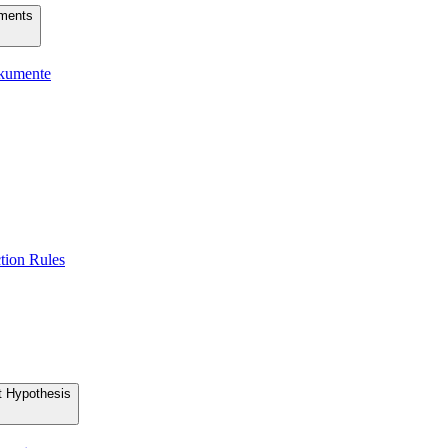
uments
okumente
tion Rules
t Hypothesis