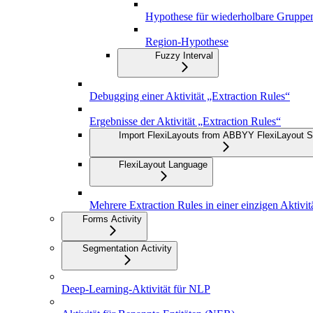
Hypothese für wiederholbare Gruppe
Region-Hypothese
Fuzzy Interval
Debugging einer Aktivität „Extraction Rules“
Ergebnisse der Aktivität „Extraction Rules“
Import FlexiLayouts from ABBYY FlexiLayout S
FlexiLayout Language
Mehrere Extraction Rules in einer einzigen Aktivit
Forms Activity
Segmentation Activity
Deep-Learning-Aktivität für NLP