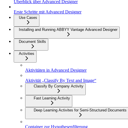
Überblick über Advanced Designer
Erste Schritte mit Advanced Designer
Use Cases
Installing and Running ABBYY Vantage Advanced Designer
Document Skills
Activities
Aktivitäten in Advanced Designer
Aktivität „Classify By Text and Image“
Classify By Company Activity
Fast Learning Activity
Deep Learning Activites for Semi-Structured Documents
Container zur Hypothesenfilterung