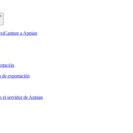
n
exiCapture a Appian
ortación
n de exportación
 el servidor de Appian