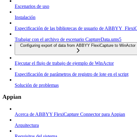
Escenarios de uso
Instalación
Especificación de las bibliotecas de usuario de ABBYY_Flexi
Trabajar con el archivo de escenario CaptureData.ums5
Configuring export of data from ABBYY FlexiCapture to WinActor
Ejecutar el flujo de trabajo de ejemplo de WinActor
Especificación de parámetros de registro de lote en el script
Solución de problemas
Appian
Acerca de ABBYY FlexiCapture Connector para Appian
Arquitectura
Requisitos del sistema