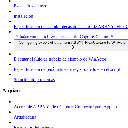
Escenarios de uso
Instalación
Especificación de las bibliotecas de usuario de ABBYY_Flexi
Trabajar con el archivo de escenario CaptureData.ums5
Configuring export of data from ABBYY FlexiCapture to WinActor
Ejecutar el flujo de trabajo de ejemplo de WinActor
Especificación de parámetros de registro de lote en el script
Solución de problemas
Appian
Acerca de ABBYY FlexiCapture Connector para Appian
Arquitectura
Requisitos del sistema