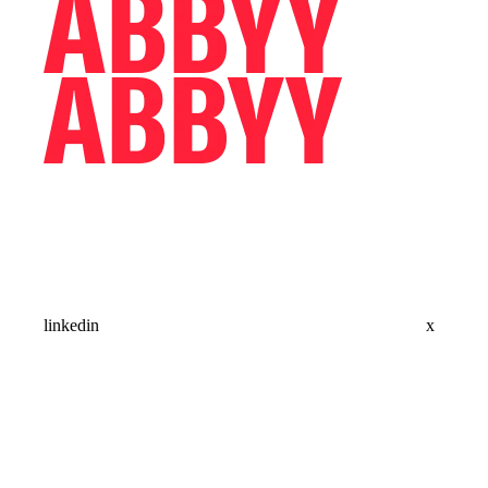
linkedin
x