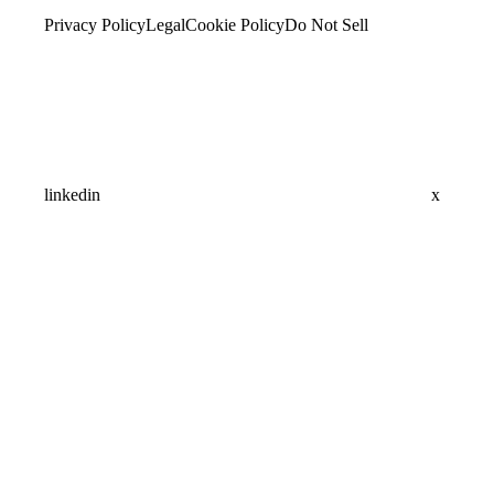
Privacy Policy
Legal
Cookie Policy
Do Not Sell
linkedin
x
Assistant