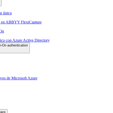
ón único
n en ABBYY FlexiCapture
-On
nico con Azure Active Directory
-On authentication
ivos de Microsoft Azure
lays