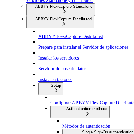
Ediciones Standalone y Distributed
ABBYY FlexiCapture Standalone
ABBYY FlexiCapture Distributed
ABBYY FlexiCapture Distributed
Prepare para instalar el Servidor de aplicaciones
Instalar los servidores
Servidor de base de datos
Instalar estaciones
Setup
Configurar ABBYY FlexiCapture Distribut
Authentication methods
Métodos de autenticación
Single Sign-On authentication