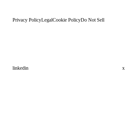
Privacy Policy
Legal
Cookie Policy
Do Not Sell
linkedin
x
Assistant