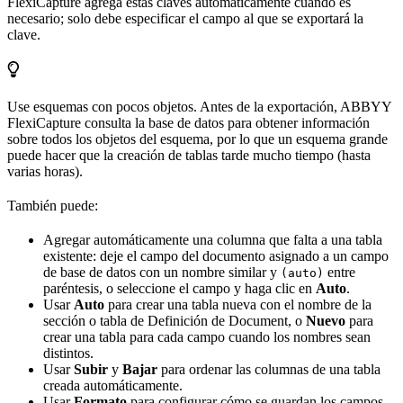
FlexiCapture agrega estas claves automáticamente cuando es
necesario; solo debe especificar el campo al que se exportará la
clave.
Use esquemas con pocos objetos. Antes de la exportación, ABBYY
FlexiCapture consulta la base de datos para obtener información
sobre todos los objetos del esquema, por lo que un esquema grande
puede hacer que la creación de tablas tarde mucho tiempo (hasta
varias horas).
También puede:
Agregar automáticamente una columna que falta a una tabla
existente: deje el campo del documento asignado a un campo
de base de datos con un nombre similar y
entre
(auto)
paréntesis, o seleccione el campo y haga clic en
Auto
.
Usar
Auto
para crear una tabla nueva con el nombre de la
sección o tabla de Definición de Document, o
Nuevo
para
crear una tabla para cada campo cuando los nombres sean
distintos.
Usar
Subir
y
Bajar
para ordenar las columnas de una tabla
creada automáticamente.
Usar
Formato
para configurar cómo se guardan los campos