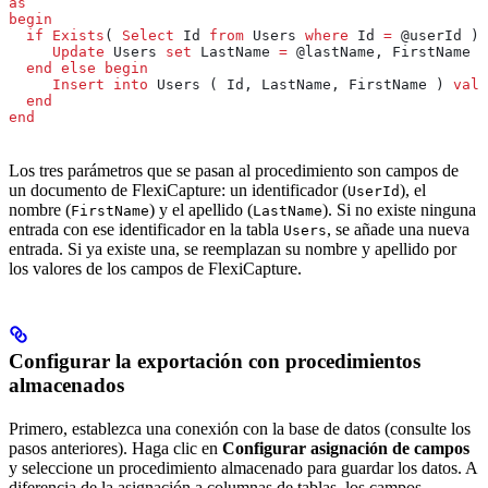
as
begin
  if
 Exists
( 
Select
 Id 
from
 Users 
where
 Id 
=
 @userId ) 
     Update
 Users 
set
 LastName 
=
 @lastName, FirstName 
=
  end
 else
 begin
     Insert into
 Users ( Id, LastName, FirstName ) 
valu
  end
end
Los tres parámetros que se pasan al procedimiento son campos de
un documento de FlexiCapture: un identificador (
), el
UserId
nombre (
) y el apellido (
). Si no existe ninguna
FirstName
LastName
entrada con ese identificador en la tabla
, se añade una nueva
Users
entrada. Si ya existe una, se reemplazan su nombre y apellido por
los valores de los campos de FlexiCapture.
Configurar la exportación con procedimientos
almacenados
Primero, establezca una conexión con la base de datos (consulte los
pasos anteriores). Haga clic en
Configurar asignación de campos
y seleccione un procedimiento almacenado para guardar los datos. A
diferencia de la asignación a columnas de tablas, los campos