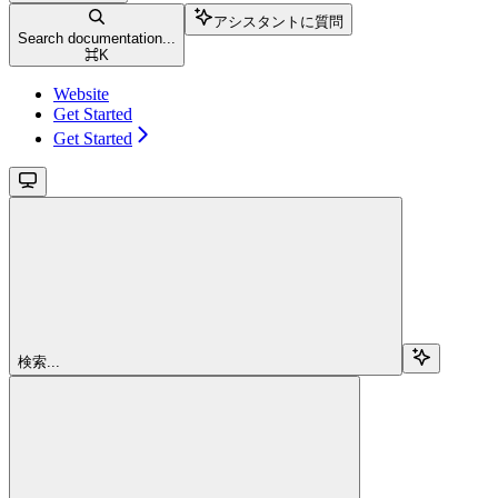
アシスタントに質問
Search documentation...
⌘
K
Website
Get Started
Get Started
検索...