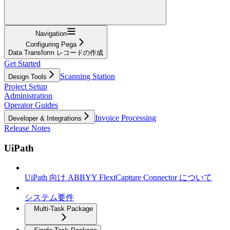
Navigation
Configuring Pega
Data Transform レコードの作成
Get Started
Scanning Station
Design Tools
Project Setup
Administration
Operator Guides
Invoice Processing
Developer & Integrations
Release Notes
UiPath
UiPath 向け ABBYY FlexiCapture Connector について
システム要件
Multi-Task Package