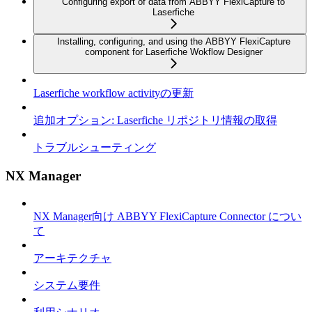
Configuring export of data from ABBYY FlexiCapture to
Laserfiche
Installing, configuring, and using the ABBYY FlexiCapture
component for Laserfiche Wokflow Designer
Laserfiche workflow activityの更新
追加オプション: Laserfiche リポジトリ情報の取得
トラブルシューティング
NX Manager
NX Manager向け ABBYY FlexiCapture Connector につい
て
アーキテクチャ
システム要件