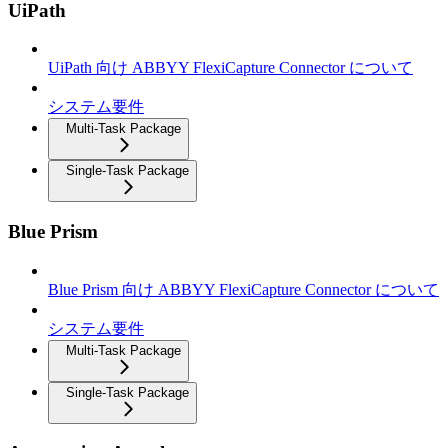
UiPath
UiPath 向け ABBYY FlexiCapture Connector について
システム要件
Multi-Task Package
Single-Task Package
Blue Prism
Blue Prism 向け ABBYY FlexiCapture Connector について
システム要件
Multi-Task Package
Single-Task Package