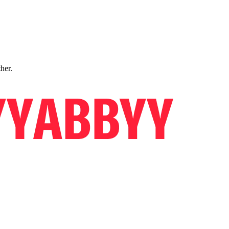
ther.