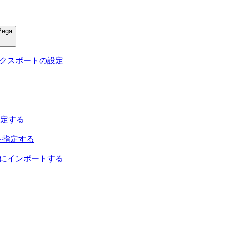
Pega
ータ エクスポートの設定
定する
を指定する
Pegaにインポートする