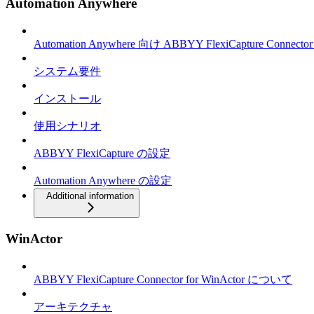
Automation Anywhere
Automation Anywhere 向け ABBYY FlexiCapture Connec
システム要件
インストール
使用シナリオ
ABBYY FlexiCapture の設定
Automation Anywhere の設定
Additional information
WinActor
ABBYY FlexiCapture Connector for WinActor について
アーキテクチャ