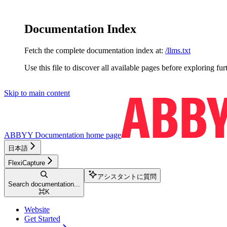
Documentation Index
Fetch the complete documentation index at:
/llms.txt
Use this file to discover all available pages before exploring fur
Skip to main content
ABBYY Documentation
home page
日本語
FlexiCapture
アシスタントに質問
Search documentation...
⌘
K
Website
Get Started