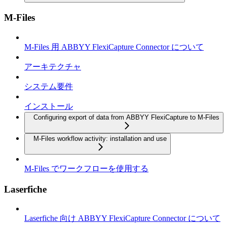
M-Files
M-Files 用 ABBYY FlexiCapture Connector について
アーキテクチャ
システム要件
インストール
Configuring export of data from ABBYY FlexiCapture to M-Files
M-Files workflow activity: installation and use
M-Files でワークフローを使用する
Laserfiche
Laserfiche 向け ABBYY FlexiCapture Connector について