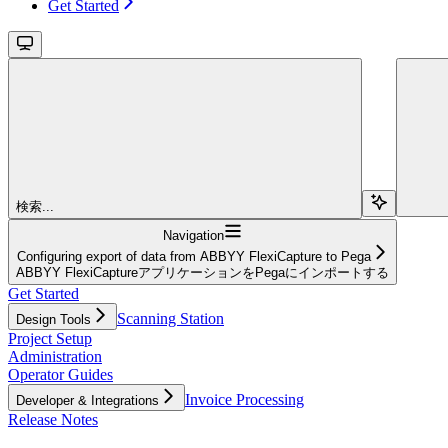
Get Started
検索...
Navigation
Configuring export of data from ABBYY FlexiCapture to Pega
ABBYY FlexiCaptureアプリケーションをPegaにインポートする
Get Started
Scanning Station
Design Tools
Project Setup
Administration
Operator Guides
Invoice Processing
Developer & Integrations
Release Notes