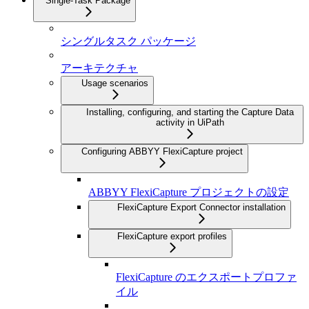
Single-Task Package
シングルタスク パッケージ
アーキテクチャ
Usage scenarios
Installing, configuring, and starting the Capture Data
activity in UiPath
Configuring ABBYY FlexiCapture project
ABBYY FlexiCapture プロジェクトの設定
FlexiCapture Export Connector installation
FlexiCapture export profiles
FlexiCapture のエクスポートプロファ
イル