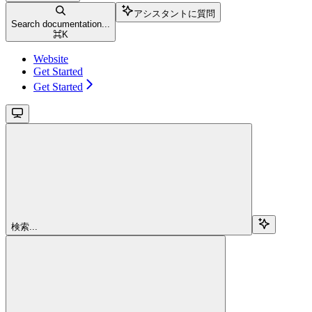
アシスタントに質問
Search documentation...
⌘
K
Website
Get Started
Get Started
検索...