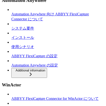
Automation Anywhere
Automation Anywhere 向け ABBYY FlexiCapture
Connector について
システム要件
インストール
使用シナリオ
ABBYY FlexiCapture の設定
Automation Anywhere の設定
Additional information
WinActor
ABBYY FlexiCapture Connector for WinActor について