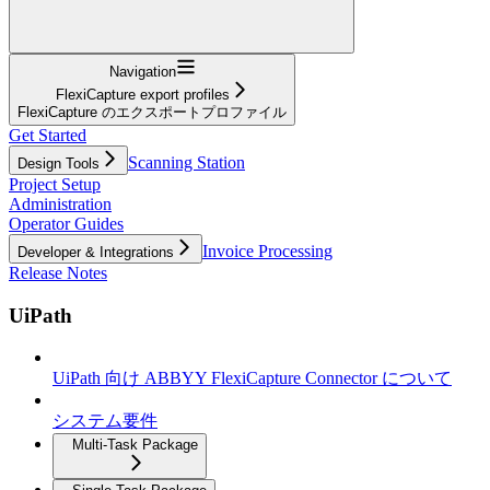
Navigation
FlexiCapture export profiles
FlexiCapture のエクスポートプロファイル
Get Started
Scanning Station
Design Tools
Project Setup
Administration
Operator Guides
Invoice Processing
Developer & Integrations
Release Notes
UiPath
UiPath 向け ABBYY FlexiCapture Connector について
システム要件
Multi-Task Package