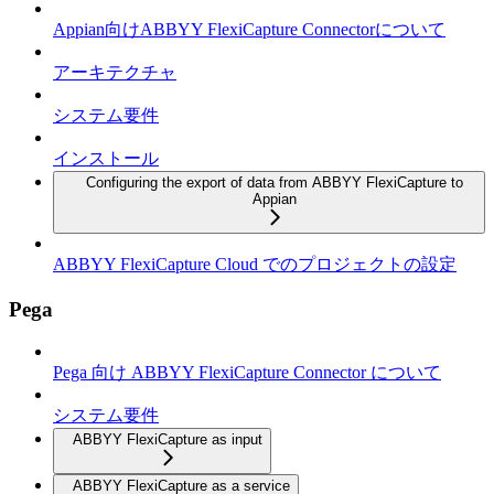
Appian向けABBYY FlexiCapture Connectorについて
アーキテクチャ
システム要件
インストール
Configuring the export of data from ABBYY FlexiCapture to
Appian
ABBYY FlexiCapture Cloud でのプロジェクトの設定
Pega
Pega 向け ABBYY FlexiCapture Connector について
システム要件
ABBYY FlexiCapture as input
ABBYY FlexiCapture as a service