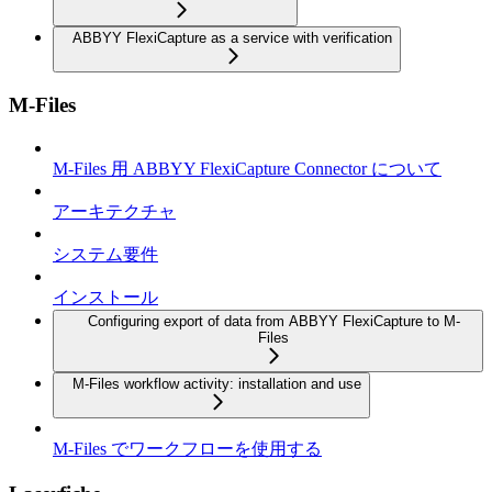
ABBYY FlexiCapture as a service with verification
M-Files
M-Files 用 ABBYY FlexiCapture Connector について
アーキテクチャ
システム要件
インストール
Configuring export of data from ABBYY FlexiCapture to M-
Files
M-Files workflow activity: installation and use
M-Files でワークフローを使用する