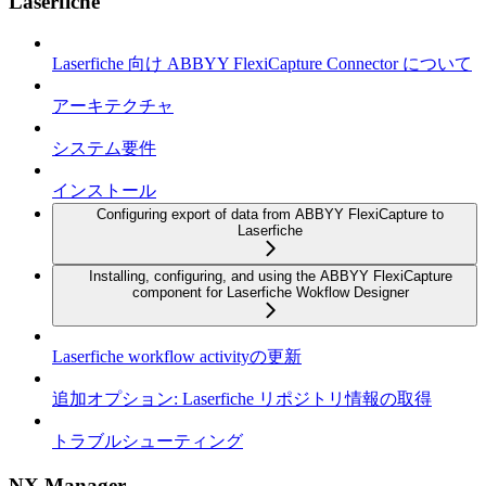
Laserfiche
Laserfiche 向け ABBYY FlexiCapture Connector について
アーキテクチャ
システム要件
インストール
Configuring export of data from ABBYY FlexiCapture to
Laserfiche
Installing, configuring, and using the ABBYY FlexiCapture
component for Laserfiche Wokflow Designer
Laserfiche workflow activityの更新
追加オプション: Laserfiche リポジトリ情報の取得
トラブルシューティング
NX Manager