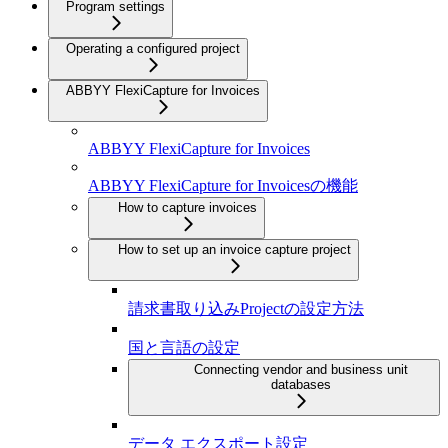
Program settings
Operating a configured project
ABBYY FlexiCapture for Invoices
ABBYY FlexiCapture for Invoices
ABBYY FlexiCapture for Invoicesの機能
How to capture invoices
How to set up an invoice capture project
請求書取り込みProjectの設定方法
国と言語の設定
Connecting vendor and business unit
databases
データ エクスポート設定