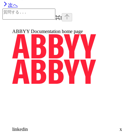
次へ
⌘
I
ABBYY Documentation
home page
linkedin
x