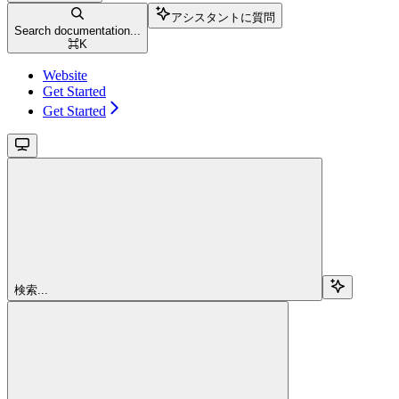
アシスタントに質問
Search documentation...
⌘
K
Website
Get Started
Get Started
検索...