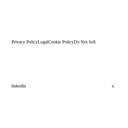
Privacy Policy
Legal
Cookie Policy
Do Not Sell
linkedin
x