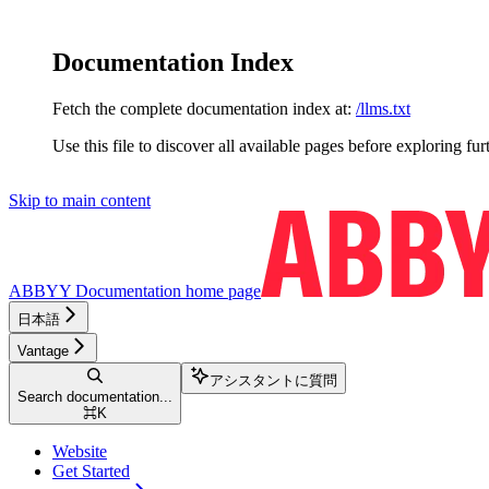
Documentation Index
Fetch the complete documentation index at:
/llms.txt
Use this file to discover all available pages before exploring fur
Skip to main content
ABBYY Documentation
home page
日本語
Vantage
アシスタントに質問
Search documentation...
⌘
K
Website
Get Started