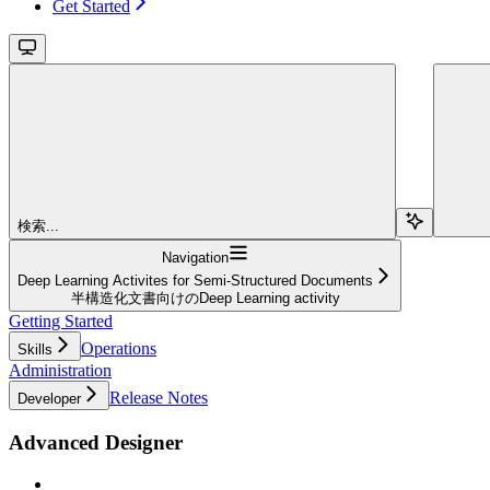
Get Started
検索...
Navigation
Deep Learning Activites for Semi-Structured Documents
半構造化文書向けのDeep Learning activity
Getting Started
Operations
Skills
Administration
Release Notes
Developer
Advanced Designer