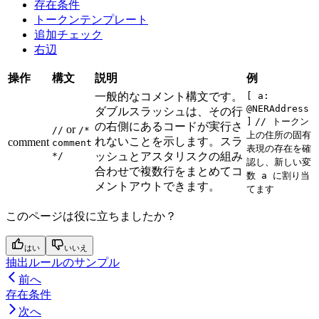
存在条件
トークンテンプレート
追加チェック
右辺
操作
構文
説明
例
一般的なコメント構文です。
[ a:
@NERAddress
ダブルスラッシュは、その行
]
// トークン
の右側にあるコードが実行さ
or
//
/*
上の住所の固有
れないことを示します。スラ
comment
comment
表現の存在を確
*/
ッシュとアスタリスクの組み
認し、新しい変
合わせで複数行をまとめてコ
数 a に割り当
メントアウトできます。
てます
このページは役に立ちましたか？
はい
いいえ
抽出ルールのサンプル
前へ
存在条件
次へ