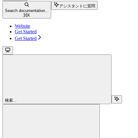
アシスタントに質問
Search documentation...
⌘
K
Website
Get Started
Get Started
検索...