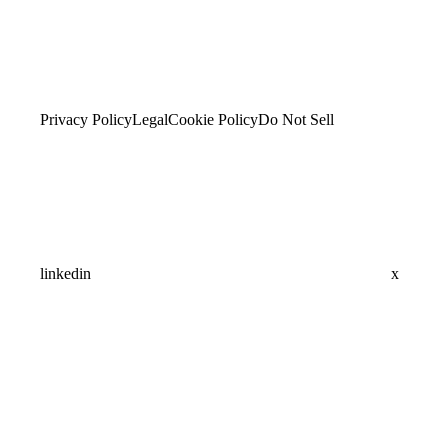
Privacy Policy
Legal
Cookie Policy
Do Not Sell
linkedin
x