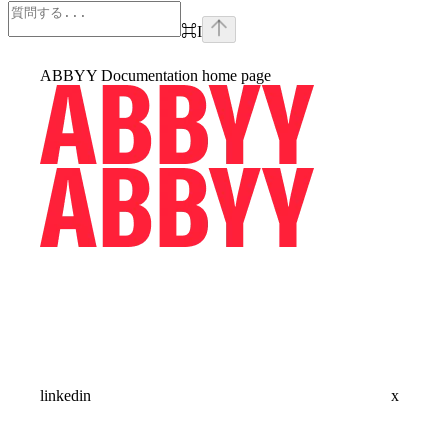
⌘
I
ABBYY Documentation
home page
linkedin
x