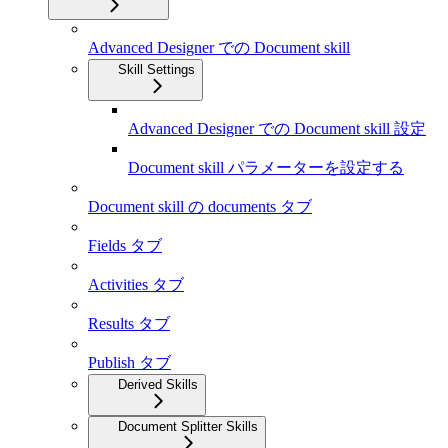
Advanced Designer での Document skill
Skill Settings
Advanced Designer での Document skill 設定
Document skill パラメーターを設定する
Document skill の documents タブ
Fields タブ
Activities タブ
Results タブ
Publish タブ
Derived Skills
Document Splitter Skills