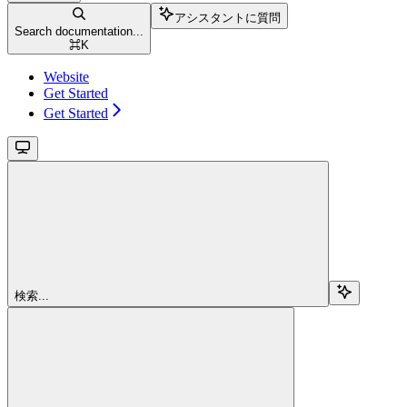
アシスタントに質問
Search documentation...
⌘
K
Website
Get Started
Get Started
検索...