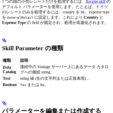
1 つの国の小売レシートだけを処理するには、
Receipt skill
の
デフォルト パラメーターを使用します。たとえば、ドイツ
のレシートのみを処理するには、country を
、expense type
DE
を
に設定します。これにより
Country
と
GeneralRetail
Expense Type
の field が固定され、処理が高速化されます。
Skill Parameter の種類
種類
説明
接続中の Vantage サーバー上にあるデータ カタロ
Data
Catalog
グへの接続 string。
Text
string 値 (生の文字列または正規表現) 。
Boolean
または
。
Yes
No
パラメーターを編集または作成する