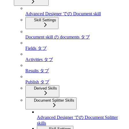
Advanced Designer での Document skill
Skill Settings
Document skill の documents タブ
Fields タブ
Activities タブ
Results タブ
Publish タブ
Derived Skills
Document Splitter Skills
Advanced Designer での Document Splitter
skills
Skill Settings