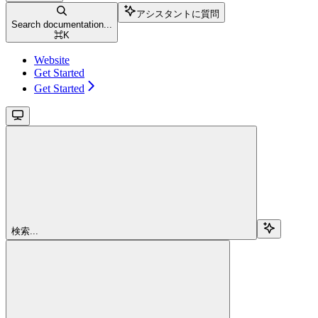
アシスタントに質問
Search documentation...
⌘
K
Website
Get Started
Get Started
検索...