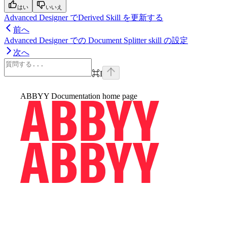
はい
いいえ
Advanced Designer でDerived Skill を更新する
前へ
Advanced Designer での Document Splitter skill の設定
次へ
⌘
I
ABBYY Documentation
home page