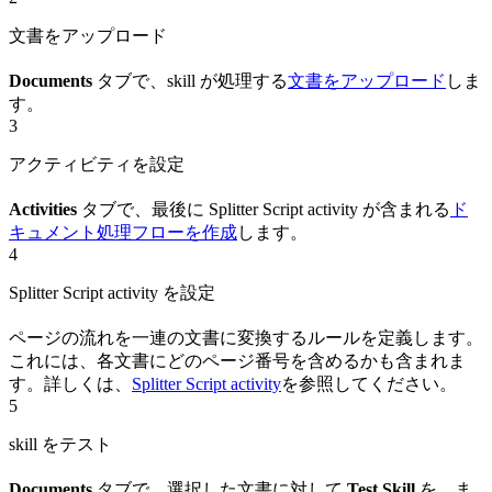
文書をアップロード
Documents
タブで、skill が処理する
文書をアップロード
しま
す。
3
アクティビティを設定
Activities
タブで、最後に Splitter Script activity が含まれる
ド
キュメント処理フローを作成
します。
4
Splitter Script activity を設定
ページの流れを一連の文書に変換するルールを定義します。
これには、各文書にどのページ番号を含めるかも含まれま
す。詳しくは、
Splitter Script activity
を参照してください。
5
skill をテスト
Documents
タブで、選択した文書に対して
Test Skill
を、ま