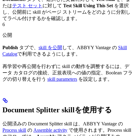
たは
テスト セット
に対して
Test Skill Using This Set
を選択
し、公開前に skill がページ ストリームをどのように分割し
てラベル付けするかを確認します。
6
公開
Publish
タブで、
skill を公開
して、ABBYY Vantage の
Skill
Catalog
で利用できるようにします。
再学習や再公開を行わずに skill の動作を調整するには、デ
ータ カタログの接続、正規表現への値の指定、Boolean フラ
グの切り替えを行う
skill parameters
を設定します。
Document Splitter skillを使用する
公開済みの Document Splitter skill は、ABBYY Vantage の
Process skill
の
Assemble activity
で使用されます。Process skill