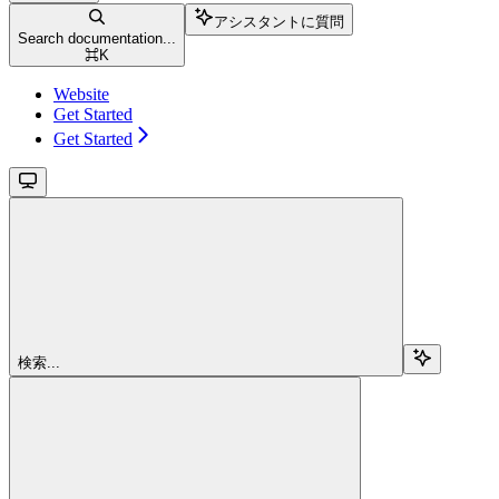
アシスタントに質問
Search documentation...
⌘
K
Website
Get Started
Get Started
検索...