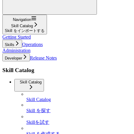
Navigation
Skill Catalog
Skill をインポートする
Getting Started
Operations
Skills
Administration
Release Notes
Developer
Skill Catalog
Skill Catalog
Skill Catalog
Skill を探す
Skillを試す
Skill を作成する