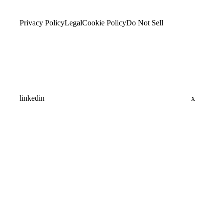
Privacy Policy
Legal
Cookie Policy
Do Not Sell
linkedin
x
Assistant