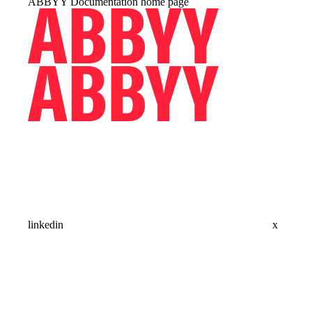
ABBYY Documentation
home page
linkedin
x