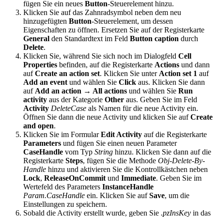
fügen Sie ein neues
Button
-Steuerelement hinzu.
Klicken Sie auf das Zahnradsymbol neben dem neu
hinzugefügten
Button
-Steuerelement, um dessen
Eigenschaften zu öffnen. Ersetzen Sie auf der Registerkarte
General
den Standardtext im Feld
Button caption
durch
Delete
.
Klicken Sie, während Sie sich noch im Dialogfeld
Cell
Properties
befinden, auf die Registerkarte
Actions
und dann
auf
Create an action set
. Klicken Sie unter
Action set 1
auf
Add an event
und wählen Sie
Click
aus. Klicken Sie dann
auf
Add an action → All actions
und wählen Sie
Run
activity
aus der Kategorie
Other
aus. Geben Sie im Feld
Activity
DeleteCase
als Namen für die neue Activity ein.
Öffnen Sie dann die neue Activity und klicken Sie auf
Create
and open
.
Klicken Sie im Formular
Edit Activity
auf die Registerkarte
Parameters
und fügen Sie einen neuen Parameter
CaseHandle
vom Typ
String
hinzu. Klicken Sie dann auf die
Registerkarte
Steps
, fügen Sie die Methode
Obj-Delete-By-
Handle
hinzu und aktivieren Sie die Kontrollkästchen neben
Lock
,
ReleaseOnCommit
und
Immediate
. Geben Sie im
Wertefeld des Parameters
InstanceHandle
Param.CaseHandle
ein. Klicken Sie auf
Save
, um die
Einstellungen zu speichern.
Sobald die Activity erstellt wurde, geben Sie
.pzInsKey
in das