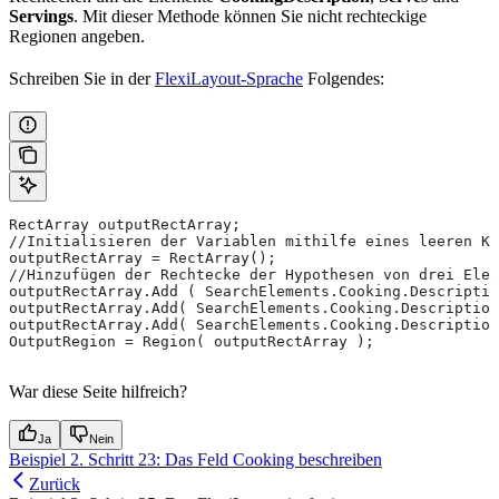
Servings
. Mit dieser Methode können Sie nicht rechteckige
Regionen angeben.
Schreiben Sie in der
FlexiLayout-Sprache
Folgendes:
RectArray outputRectArray;
//Initialisieren der Variablen mithilfe eines leeren Ko
outputRectArray = RectArray();
//Hinzufügen der Rechtecke der Hypothesen von drei Elem
outputRectArray.Add ( SearchElements.Cooking.Descriptio
outputRectArray.Add( SearchElements.Cooking.Description
outputRectArray.Add( SearchElements.Cooking.Description
OutputRegion = Region( outputRectArray );
War diese Seite hilfreich?
Ja
Nein
Beispiel 2. Schritt 23: Das Feld Cooking beschreiben
Zurück