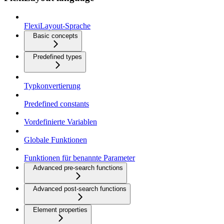
FlexiLayout-Sprache
Basic concepts
Predefined types
Typkonvertierung
Predefined constants
Vordefinierte Variablen
Globale Funktionen
Funktionen für benannte Parameter
Advanced pre-search functions
Advanced post-search functions
Element properties