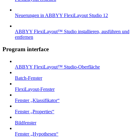
Neuerungen in ABBYY FlexiLayout Studio 12
ABBYY FlexiLayout™ Studio installieren, ausführen und
entfernen
Program interface
ABBYY FlexiLayout™ Studio-Oberfläche
Batch-Fenster
FlexiLayout-Fenster
Fenster „Klassifikator“
Fenster „Properties“
Bildfenster
Fenster „Hypothesen“