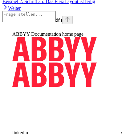
Beispiel 2. Schritt 25: Das FlexiLayout ist fertig
Weiter
⌘
I
ABBYY Documentation
home page
linkedin
x