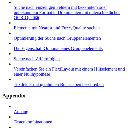
Suche nach einzeiligen Feldern mit bekanntem oder
unbekanntem Format in Dokumenten mit unterschiedlicher
OCR-Qualität
Elemente mit Nearest und FuzzyQuality suchen
Optimierung der Suche nach Gruppenelementen
Die Eigenschaft Optional eines Gruppenelements
Suche nach Ziffernfolgen
Vereinfachen Sie ein FlexiLayout mit einem Hilfselement und
einer Nullhypothese
Textfelder mit gerahmten Buchstaben beschreiben
Appendix
Anhang
Tastenkombinationen