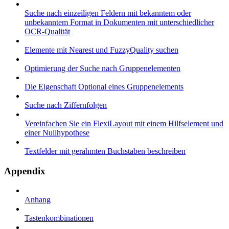
Suche nach einzeiligen Feldern mit bekanntem oder
unbekanntem Format in Dokumenten mit unterschiedlicher
OCR-Qualität
Elemente mit Nearest und FuzzyQuality suchen
Optimierung der Suche nach Gruppenelementen
Die Eigenschaft Optional eines Gruppenelements
Suche nach Ziffernfolgen
Vereinfachen Sie ein FlexiLayout mit einem Hilfselement und
einer Nullhypothese
Textfelder mit gerahmten Buchstaben beschreiben
Appendix
Anhang
Tastenkombinationen