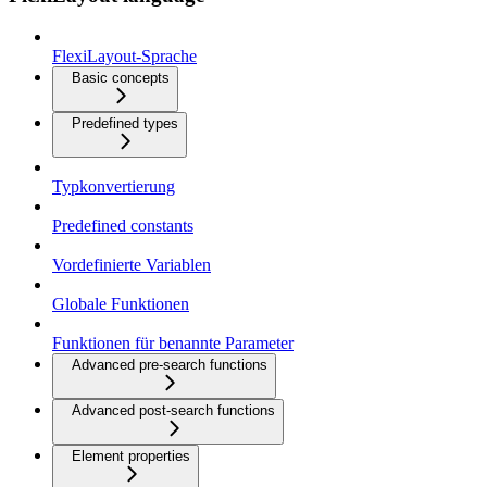
FlexiLayout-Sprache
Basic concepts
Predefined types
Typkonvertierung
Predefined constants
Vordefinierte Variablen
Globale Funktionen
Funktionen für benannte Parameter
Advanced pre-search functions
Advanced post-search functions
Element properties