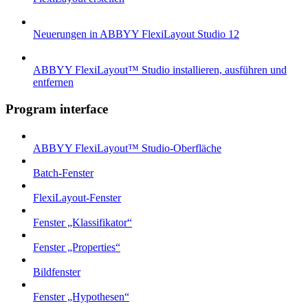
Neuerungen in ABBYY FlexiLayout Studio 12
ABBYY FlexiLayout™ Studio installieren, ausführen und
entfernen
Program interface
ABBYY FlexiLayout™ Studio-Oberfläche
Batch-Fenster
FlexiLayout-Fenster
Fenster „Klassifikator“
Fenster „Properties“
Bildfenster
Fenster „Hypothesen“