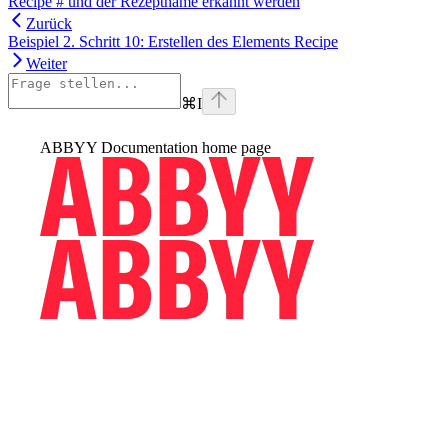
Recipe # und der Rezeptname erkannt werden
Zurück
Beispiel 2. Schritt 10: Erstellen des Elements Recipe
Weiter
⌘
I
ABBYY Documentation
home page