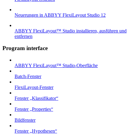
Neuerungen in ABBYY FlexiLayout Studio 12
ABBYY FlexiLayout™ Studio installieren, ausführen und
entfernen
Program interface
ABBYY FlexiLayout™ Studio-Oberfläche
Batch-Fenster
FlexiLayout-Fenster
Fenster „Klassifikator“
Fenster „Properties“
Bildfenster
Fenster „Hypothesen“