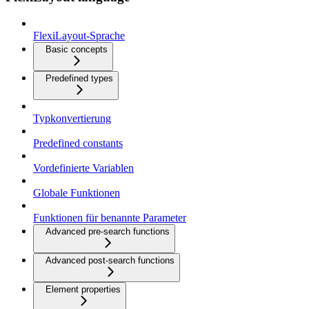
FlexiLayout-Sprache
Basic concepts
Predefined types
Typkonvertierung
Predefined constants
Vordefinierte Variablen
Globale Funktionen
Funktionen für benannte Parameter
Advanced pre-search functions
Advanced post-search functions
Element properties