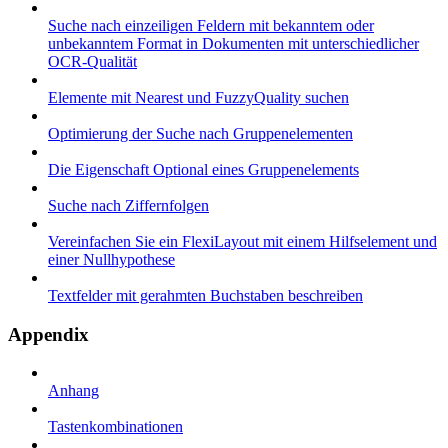
Suche nach einzeiligen Feldern mit bekanntem oder
unbekanntem Format in Dokumenten mit unterschiedlicher
OCR-Qualität
Elemente mit Nearest und FuzzyQuality suchen
Optimierung der Suche nach Gruppenelementen
Die Eigenschaft Optional eines Gruppenelements
Suche nach Ziffernfolgen
Vereinfachen Sie ein FlexiLayout mit einem Hilfselement und
einer Nullhypothese
Textfelder mit gerahmten Buchstaben beschreiben
Appendix
Anhang
Tastenkombinationen