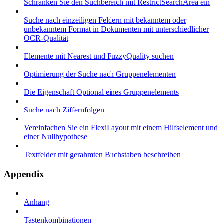
Schränken Sie den Suchbereich mit RestrictSearchArea ein
Suche nach einzeiligen Feldern mit bekanntem oder
unbekanntem Format in Dokumenten mit unterschiedlicher
OCR-Qualität
Elemente mit Nearest und FuzzyQuality suchen
Optimierung der Suche nach Gruppenelementen
Die Eigenschaft Optional eines Gruppenelements
Suche nach Ziffernfolgen
Vereinfachen Sie ein FlexiLayout mit einem Hilfselement und
einer Nullhypothese
Textfelder mit gerahmten Buchstaben beschreiben
Appendix
Anhang
Tastenkombinationen