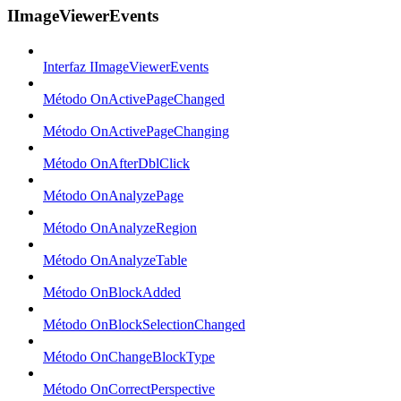
IImageViewerEvents
Interfaz IImageViewerEvents
Método OnActivePageChanged
Método OnActivePageChanging
Método OnAfterDblClick
Método OnAnalyzePage
Método OnAnalyzeRegion
Método OnAnalyzeTable
Método OnBlockAdded
Método OnBlockSelectionChanged
Método OnChangeBlockType
Método OnCorrectPerspective