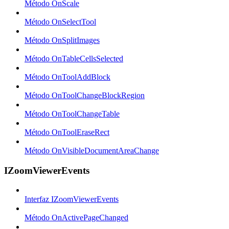
Método OnScale
Método OnSelectTool
Método OnSplitImages
Método OnTableCellsSelected
Método OnToolAddBlock
Método OnToolChangeBlockRegion
Método OnToolChangeTable
Método OnToolEraseRect
Método OnVisibleDocumentAreaChange
IZoomViewerEvents
Interfaz IZoomViewerEvents
Método OnActivePageChanged