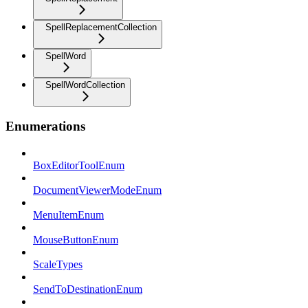
SpellReplacementCollection
SpellWord
SpellWordCollection
Enumerations
BoxEditorToolEnum
DocumentViewerModeEnum
MenuItemEnum
MouseButtonEnum
ScaleTypes
SendToDestinationEnum