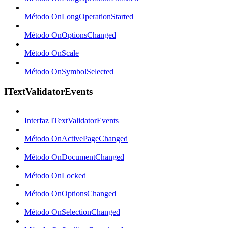
Método OnLongOperationStarted
Método OnOptionsChanged
Método OnScale
Método OnSymbolSelected
ITextValidatorEvents
Interfaz ITextValidatorEvents
Método OnActivePageChanged
Método OnDocumentChanged
Método OnLocked
Método OnOptionsChanged
Método OnSelectionChanged