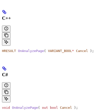
C++
HRESULT
 OnAnalyzePage
( 
VARIANT_BOOL
*
 Cancel
 );
C#
void
 OnAnalyzePage
( 
out
 bool
 Cancel
 );