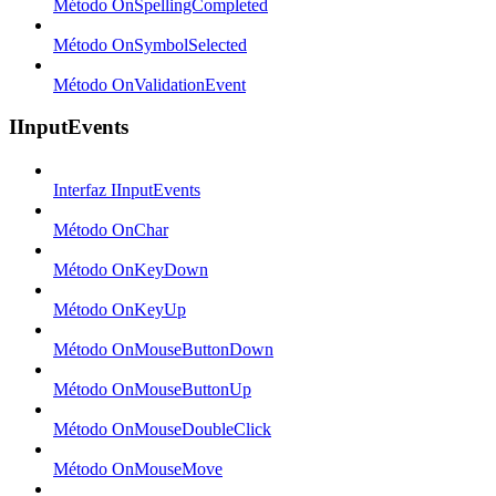
Método OnSpellingCompleted
Método OnSymbolSelected
Método OnValidationEvent
IInputEvents
Interfaz IInputEvents
Método OnChar
Método OnKeyDown
Método OnKeyUp
Método OnMouseButtonDown
Método OnMouseButtonUp
Método OnMouseDoubleClick
Método OnMouseMove