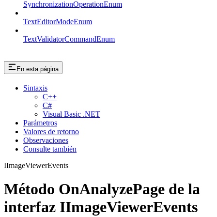
SynchronizationOperationEnum
TextEditorModeEnum
TextValidatorCommandEnum
En esta página
Sintaxis
C++
C#
Visual Basic .NET
Parámetros
Valores de retorno
Observaciones
Consulte también
IImageViewerEvents
Método OnAnalyzePage de la
interfaz IImageViewerEvents