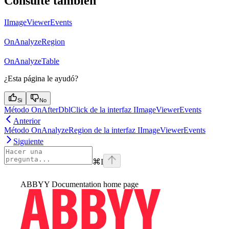
Consulte también
IImageViewerEvents
OnAnalyzeRegion
OnAnalyzeTable
¿Esta página le ayudó?
Si
No
Método OnAfterDblClick de la interfaz IImageViewerEvents
Anterior
Método OnAnalyzeRegion de la interfaz IImageViewerEvents
Siguiente
⌘
I
ABBYY Documentation
home page