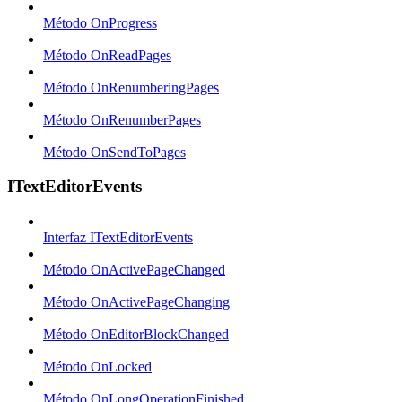
Método OnProgress
Método OnReadPages
Método OnRenumberingPages
Método OnRenumberPages
Método OnSendToPages
ITextEditorEvents
Interfaz ITextEditorEvents
Método OnActivePageChanged
Método OnActivePageChanging
Método OnEditorBlockChanged
Método OnLocked
Método OnLongOperationFinished