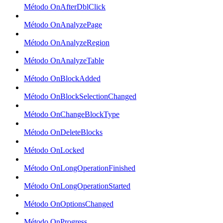
Método OnAfterDblClick
Método OnAnalyzePage
Método OnAnalyzeRegion
Método OnAnalyzeTable
Método OnBlockAdded
Método OnBlockSelectionChanged
Método OnChangeBlockType
Método OnDeleteBlocks
Método OnLocked
Método OnLongOperationFinished
Método OnLongOperationStarted
Método OnOptionsChanged
Método OnProgress