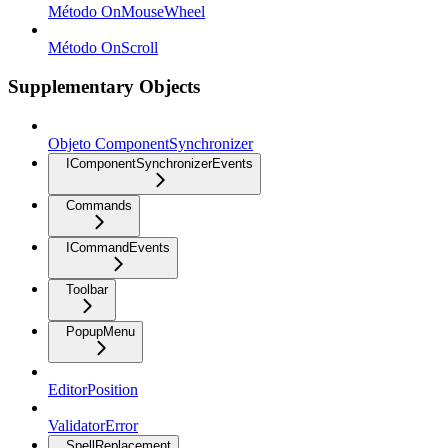
Método OnMouseWheel
Método OnScroll
Supplementary Objects
Objeto ComponentSynchronizer
IComponentSynchronizerEvents
Commands
ICommandEvents
Toolbar
PopupMenu
EditorPosition
ValidatorError
SpellReplacement