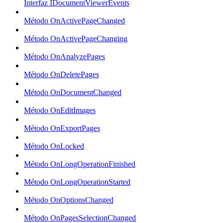
Interfaz IDocumentViewerEvents
Método OnActivePageChanged
Método OnActivePageChanging
Método OnAnalyzePages
Método OnDeletePages
Método OnDocumentChanged
Método OnEditImages
Método OnExportPages
Método OnLocked
Método OnLongOperationFinished
Método OnLongOperationStarted
Método OnOptionsChanged
Método OnPagesSelectionChanged