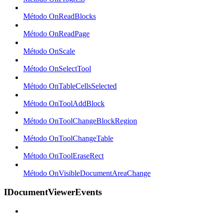
Método OnReadBlocks
Método OnReadPage
Método OnScale
Método OnSelectTool
Método OnTableCellsSelected
Método OnToolAddBlock
Método OnToolChangeBlockRegion
Método OnToolChangeTable
Método OnToolEraseRect
Método OnVisibleDocumentAreaChange
IDocumentViewerEvents