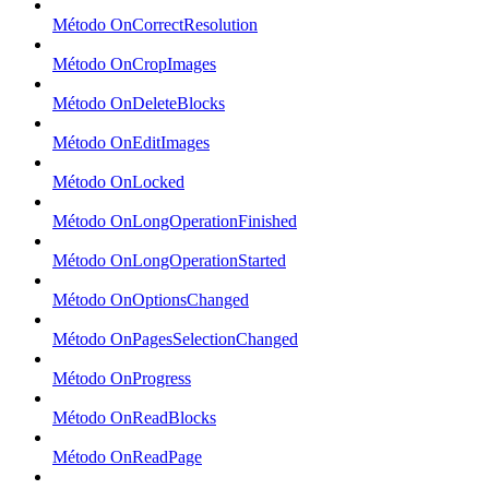
Método OnCorrectResolution
Método OnCropImages
Método OnDeleteBlocks
Método OnEditImages
Método OnLocked
Método OnLongOperationFinished
Método OnLongOperationStarted
Método OnOptionsChanged
Método OnPagesSelectionChanged
Método OnProgress
Método OnReadBlocks
Método OnReadPage