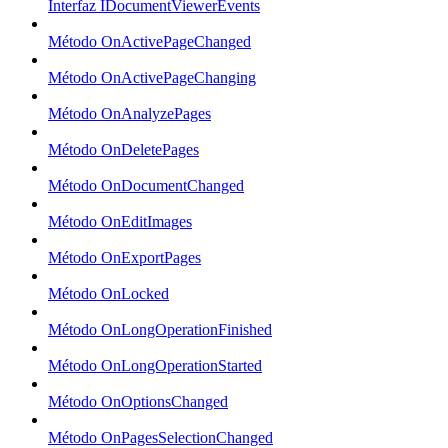
Interfaz IDocumentViewerEvents
Método OnActivePageChanged
Método OnActivePageChanging
Método OnAnalyzePages
Método OnDeletePages
Método OnDocumentChanged
Método OnEditImages
Método OnExportPages
Método OnLocked
Método OnLongOperationFinished
Método OnLongOperationStarted
Método OnOptionsChanged
Método OnPagesSelectionChanged