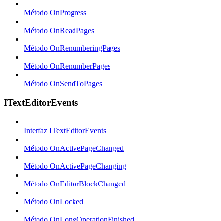
Método OnProgress
Método OnReadPages
Método OnRenumberingPages
Método OnRenumberPages
Método OnSendToPages
ITextEditorEvents
Interfaz ITextEditorEvents
Método OnActivePageChanged
Método OnActivePageChanging
Método OnEditorBlockChanged
Método OnLocked
Método OnLongOperationFinished