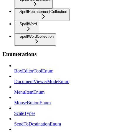
SpellReplacementCollection
SpellWord
SpellWordCollection
Enumerations
BoxEditorToolEnum
DocumentViewerModeEnum
MenuItemEnum
MouseButtonEnum
ScaleTypes
SendToDestinationEnum