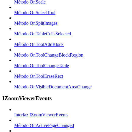
Método OnScale
Método OnSelectTool
Método OnSplitImages
Método OnTableCellsSelected
Método OnToolAddBlock
Método OnToolChangeBlockRegion
Método OnToolChangeTable
Método OnToolEraseRect
Método OnVisibleDocumentAreaChange
IZoomViewerEvents
Interfaz IZoomViewerEvents
Método OnActivePageChanged