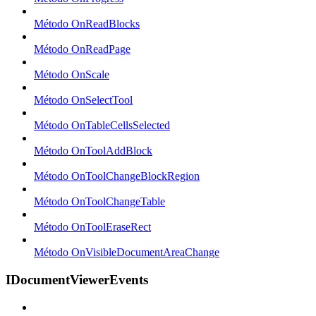
Método OnReadBlocks
Método OnReadPage
Método OnScale
Método OnSelectTool
Método OnTableCellsSelected
Método OnToolAddBlock
Método OnToolChangeBlockRegion
Método OnToolChangeTable
Método OnToolEraseRect
Método OnVisibleDocumentAreaChange
IDocumentViewerEvents