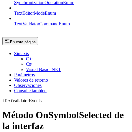
SynchronizationOperationEnum
TextEditorModeEnum
TextValidatorCommandEnum
En esta página
Sintaxis
C++
C#
Visual Basic .NET
Parámetros
Valores de retorno
Observaciones
Consulte también
ITextValidatorEvents
Método OnSymbolSelected de
la interfaz