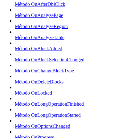
Método OnAfterDblClick
Método OnAnalyzePage
Método OnAnalyzeRegion
Método OnAnalyzeTable
Método OnBlockAdded
Método OnBlockSelectionChanged
Método OnChangeBlockType
Método OnDeleteBlocks
Método OnLocked
Método OnLongOperationFinished
Método OnLongOperationStarted
Método OnOptionsChanged
Método OnProgress