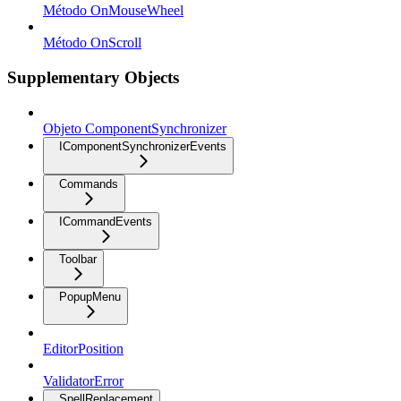
Método OnMouseWheel
Método OnScroll
Supplementary Objects
Objeto ComponentSynchronizer
IComponentSynchronizerEvents
Commands
ICommandEvents
Toolbar
PopupMenu
EditorPosition
ValidatorError
SpellReplacement