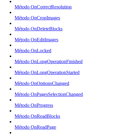
Método OnCorrectResolution
Método OnCropImages
Método OnDeleteBlocks
Método OnEditImages
Método OnLocked
Método OnLongOperationFinished
Método OnLongOperationStarted
Método OnOptionsChanged
Método OnPagesSelectionChanged
Método OnProgress
Método OnReadBlocks
Método OnReadPage