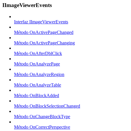
IImageViewerEvents
Interfaz IImageViewerEvents
Método OnActivePageChanged
Método OnActivePageChanging
Método OnAfterDblClick
Método OnAnalyzePage
Método OnAnalyzeRegion
Método OnAnalyzeTable
Método OnBlockAdded
Método OnBlockSelectionChanged
Método OnChangeBlockType
Método OnCorrectPerspective