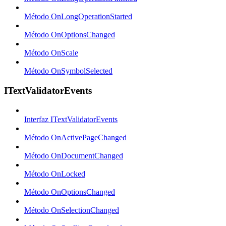
Método OnLongOperationStarted
Método OnOptionsChanged
Método OnScale
Método OnSymbolSelected
ITextValidatorEvents
Interfaz ITextValidatorEvents
Método OnActivePageChanged
Método OnDocumentChanged
Método OnLocked
Método OnOptionsChanged
Método OnSelectionChanged