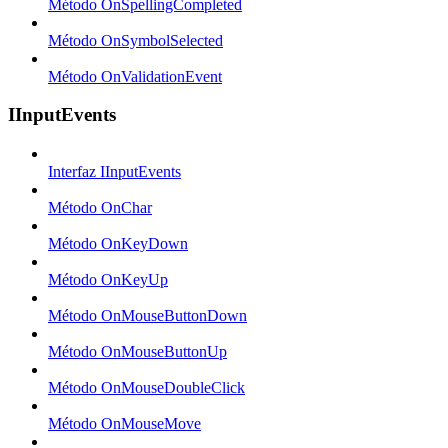
Método OnSpellingCompleted
Método OnSymbolSelected
Método OnValidationEvent
IInputEvents
Interfaz IInputEvents
Método OnChar
Método OnKeyDown
Método OnKeyUp
Método OnMouseButtonDown
Método OnMouseButtonUp
Método OnMouseDoubleClick
Método OnMouseMove