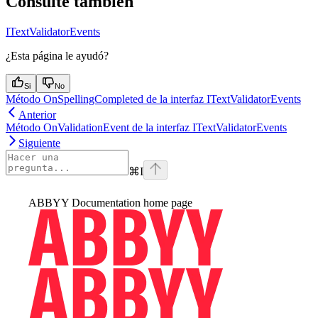
Consulte también
ITextValidatorEvents
¿Esta página le ayudó?
Si
No
Método OnSpellingCompleted de la interfaz ITextValidatorEvents
Anterior
Método OnValidationEvent de la interfaz ITextValidatorEvents
Siguiente
⌘
I
ABBYY Documentation
home page