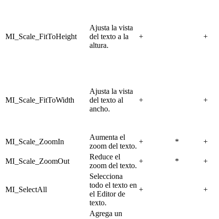
Ajusta la vista
MI_Scale_FitToHeight
del texto a la
+
+
altura.
Ajusta la vista
MI_Scale_FitToWidth
del texto al
+
+
ancho.
Aumenta el
MI_Scale_ZoomIn
+
*
+
zoom del texto.
Reduce el
MI_Scale_ZoomOut
+
*
+
zoom del texto.
Selecciona
todo el texto en
MI_SelectAll
+
+
el Editor de
texto.
Agrega un