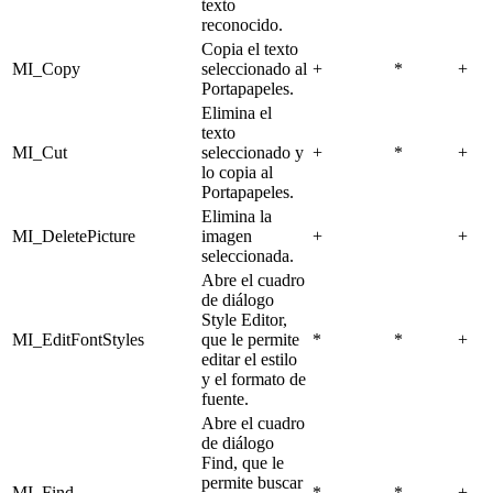
texto
reconocido.
Copia el texto
MI_Copy
seleccionado al
+
*
+
Portapapeles.
Elimina el
texto
MI_Cut
seleccionado y
+
*
+
lo copia al
Portapapeles.
Elimina la
MI_DeletePicture
imagen
+
+
seleccionada.
Abre el cuadro
de diálogo
Style Editor,
MI_EditFontStyles
que le permite
*
*
+
editar el estilo
y el formato de
fuente.
Abre el cuadro
de diálogo
Find, que le
permite buscar
MI_Find
*
*
+