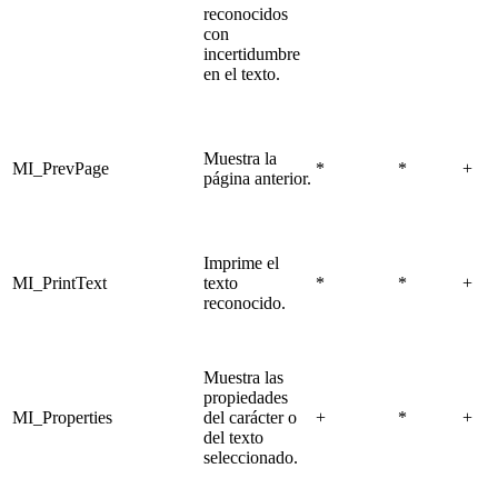
reconocidos
con
incertidumbre
en el texto.
Muestra la
MI_PrevPage
*
*
+
página anterior.
Imprime el
MI_PrintText
texto
*
*
+
reconocido.
Muestra las
propiedades
MI_Properties
del carácter o
+
*
+
del texto
seleccionado.