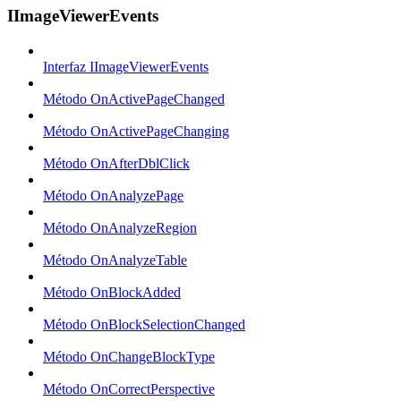
IImageViewerEvents
Interfaz IImageViewerEvents
Método OnActivePageChanged
Método OnActivePageChanging
Método OnAfterDblClick
Método OnAnalyzePage
Método OnAnalyzeRegion
Método OnAnalyzeTable
Método OnBlockAdded
Método OnBlockSelectionChanged
Método OnChangeBlockType
Método OnCorrectPerspective