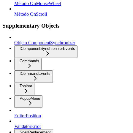
Método OnMouseWheel
Método OnScroll
Supplementary Objects
Objeto ComponentSynchronizer
IComponentSynchronizerEvents
Commands
ICommandEvents
Toolbar
PopupMenu
EditorPosition
ValidatorError
SpellReplacement