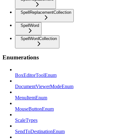
SpellReplacementCollection
SpellWord
SpellWordCollection
Enumerations
BoxEditorToolEnum
DocumentViewerModeEnum
MenuItemEnum
MouseButtonEnum
ScaleTypes
SendToDestinationEnum