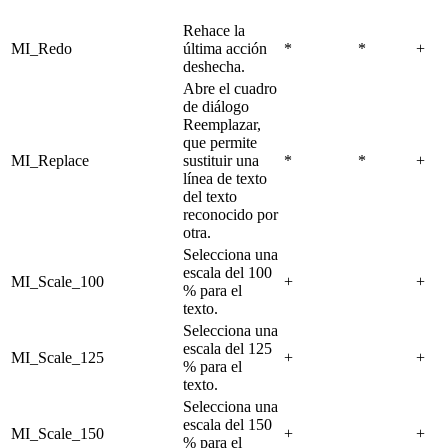
Rehace la
MI_Redo
última acción
*
*
+
deshecha.
Abre el cuadro
de diálogo
Reemplazar,
que permite
MI_Replace
sustituir una
*
*
+
línea de texto
del texto
reconocido por
otra.
Selecciona una
escala del 100
MI_Scale_100
+
+
% para el
texto.
Selecciona una
escala del 125
MI_Scale_125
+
+
% para el
texto.
Selecciona una
escala del 150
MI_Scale_150
+
+
% para el