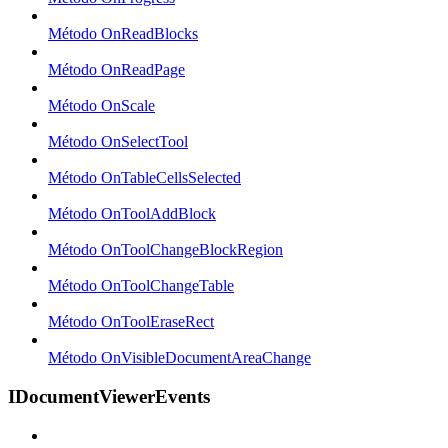
Método OnReadBlocks
Método OnReadPage
Método OnScale
Método OnSelectTool
Método OnTableCellsSelected
Método OnToolAddBlock
Método OnToolChangeBlockRegion
Método OnToolChangeTable
Método OnToolEraseRect
Método OnVisibleDocumentAreaChange
IDocumentViewerEvents