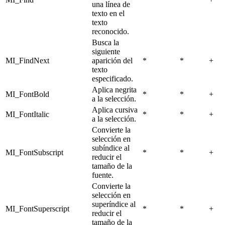
una línea de
texto en el
texto
reconocido.
Busca la
siguiente
MI_FindNext
aparición del
*
*
+
texto
especificado.
Aplica negrita
MI_FontBold
*
*
+
a la selección.
Aplica cursiva
MI_FontItalic
*
*
+
a la selección.
Convierte la
selección en
subíndice al
MI_FontSubscript
*
*
+
reducir el
tamaño de la
fuente.
Convierte la
selección en
superíndice al
MI_FontSuperscript
*
*
+
reducir el
tamaño de la