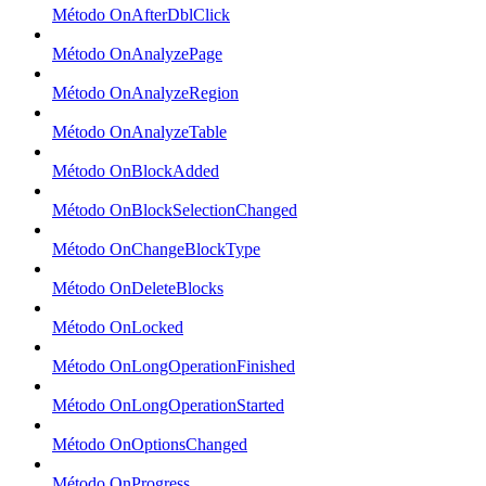
Método OnAfterDblClick
Método OnAnalyzePage
Método OnAnalyzeRegion
Método OnAnalyzeTable
Método OnBlockAdded
Método OnBlockSelectionChanged
Método OnChangeBlockType
Método OnDeleteBlocks
Método OnLocked
Método OnLongOperationFinished
Método OnLongOperationStarted
Método OnOptionsChanged
Método OnProgress