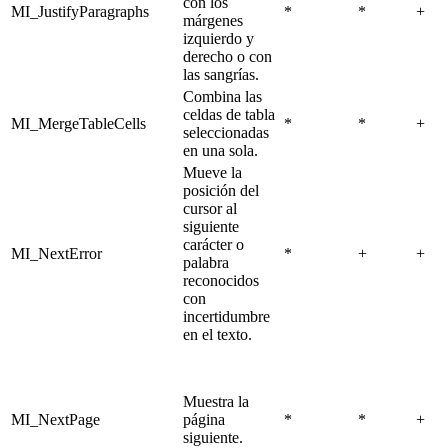
con los
MI_JustifyParagraphs
*
*
+
márgenes
izquierdo y
derecho o con
las sangrías.
Combina las
celdas de tabla
MI_MergeTableCells
*
*
+
seleccionadas
en una sola.
Mueve la
posición del
cursor al
siguiente
carácter o
MI_NextError
*
+
+
palabra
reconocidos
con
incertidumbre
en el texto.
Muestra la
MI_NextPage
página
*
*
+
siguiente.