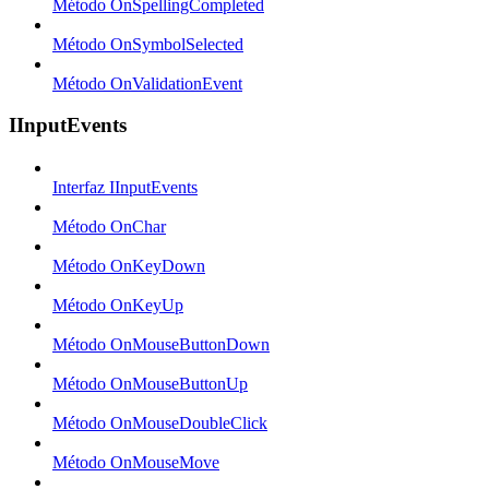
Método OnSpellingCompleted
Método OnSymbolSelected
Método OnValidationEvent
IInputEvents
Interfaz IInputEvents
Método OnChar
Método OnKeyDown
Método OnKeyUp
Método OnMouseButtonDown
Método OnMouseButtonUp
Método OnMouseDoubleClick
Método OnMouseMove