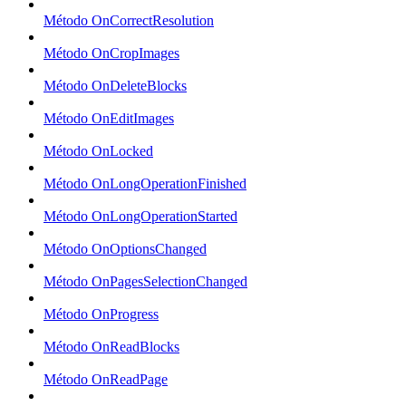
Método OnCorrectResolution
Método OnCropImages
Método OnDeleteBlocks
Método OnEditImages
Método OnLocked
Método OnLongOperationFinished
Método OnLongOperationStarted
Método OnOptionsChanged
Método OnPagesSelectionChanged
Método OnProgress
Método OnReadBlocks
Método OnReadPage