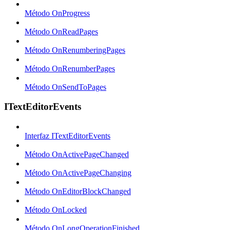
Método OnProgress
Método OnReadPages
Método OnRenumberingPages
Método OnRenumberPages
Método OnSendToPages
ITextEditorEvents
Interfaz ITextEditorEvents
Método OnActivePageChanged
Método OnActivePageChanging
Método OnEditorBlockChanged
Método OnLocked
Método OnLongOperationFinished