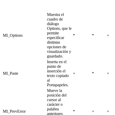
Muestra el
cuadro de
diálogo
Options, que le
permite
MI_Options
*
*
+
especificar
distintas
opciones de
visualización y
guardado.
Inserta en el
punto de
inserción el
MI_Paste
+
*
+
texto copiado
al
Portapapeles.
Mueve la
posición del
cursor al
carácter o
palabra
MI_PrevError
*
+
+
anteriores