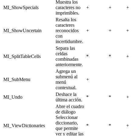
Muestra los
MI_ShowSpecials
caracteres no
+
+
+
imprimibles.
Resalta los
caracteres
MI_ShowUncertain
reconocidos
+
+
+
con
incertidumbre.
Separa las
celdas
MI_SplitTableCells
*
*
+
combinadas
anteriormente.
Agrega un
submenú al
MI_SubMenu
+
menú
contextual.
Deshace la
MI_Undo
*
*
+
última acción.
Abre el cuadro
de diálogo
Seleccionar
diccionario,
MI_ViewDictionaries
*
*
+
que permite
ver y editar las