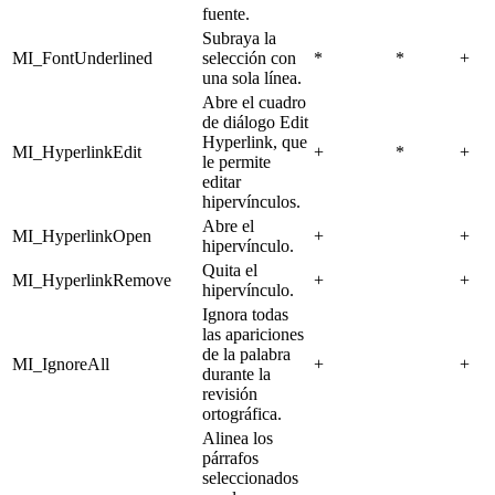
fuente.
Subraya la
MI_FontUnderlined
selección con
*
*
+
una sola línea.
Abre el cuadro
de diálogo Edit
Hyperlink, que
MI_HyperlinkEdit
+
*
+
le permite
editar
hipervínculos.
Abre el
MI_HyperlinkOpen
+
+
hipervínculo.
Quita el
MI_HyperlinkRemove
+
+
hipervínculo.
Ignora todas
las apariciones
de la palabra
MI_IgnoreAll
+
+
durante la
revisión
ortográfica.
Alinea los
párrafos
seleccionados