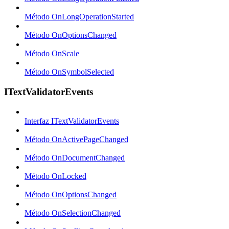
Método OnLongOperationStarted
Método OnOptionsChanged
Método OnScale
Método OnSymbolSelected
ITextValidatorEvents
Interfaz ITextValidatorEvents
Método OnActivePageChanged
Método OnDocumentChanged
Método OnLocked
Método OnOptionsChanged
Método OnSelectionChanged