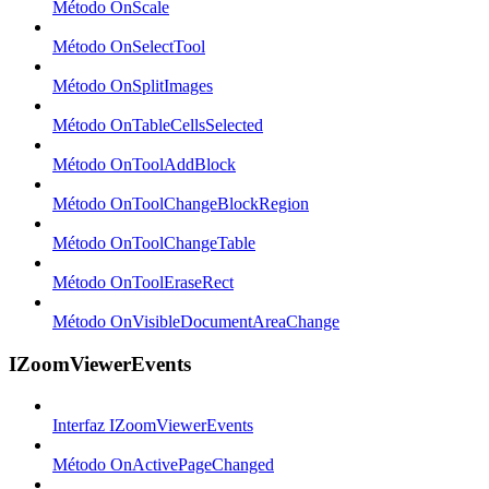
Método OnScale
Método OnSelectTool
Método OnSplitImages
Método OnTableCellsSelected
Método OnToolAddBlock
Método OnToolChangeBlockRegion
Método OnToolChangeTable
Método OnToolEraseRect
Método OnVisibleDocumentAreaChange
IZoomViewerEvents
Interfaz IZoomViewerEvents
Método OnActivePageChanged