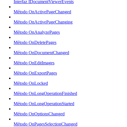
Interfaz IDocumentViewerEvents
Método OnActivePageChanged
Método OnActivePageChanging
Método OnAnalyzePages
Método OnDeletePages
Método OnDocumentChanged
Método OnEditImages
Método OnExportPages
Método OnLocked
Método OnLongOperationFinished
Método OnLongOperationStarted
Método OnOptionsChanged
Método OnPagesSelectionChanged