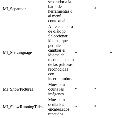
separador a la
barra de
MI_Separator
+
*
herramientas o
al menú
contextual.
Abre el cuadro
de diálogo
Seleccionar
idioma, que
permite
cambiar el
MI_SetLanguage
+
+
idioma de
reconocimiento
de las palabras
reconocidas
con
incertidumbre.
Muestra u
MI_ShowPictures
oculta las
*
*
+
imágenes.
Muestra u
oculta los
MI_ShowRunningTitles
*
*
+
encabezados
repetidos.