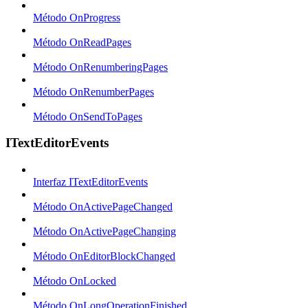
Método OnProgress
Método OnReadPages
Método OnRenumberingPages
Método OnRenumberPages
Método OnSendToPages
ITextEditorEvents
Interfaz ITextEditorEvents
Método OnActivePageChanged
Método OnActivePageChanging
Método OnEditorBlockChanged
Método OnLocked
Método OnLongOperationFinished