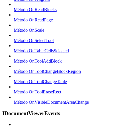
Método OnReadBlocks
Método OnReadPage
Método OnScale
Método OnSelectTool
Método OnTableCellsSelected
Método OnToolAddBlock
Método OnToolChangeBlockRegion
Método OnToolChangeTable
Método OnToolEraseRect
Método OnVisibleDocumentAreaChange
IDocumentViewerEvents