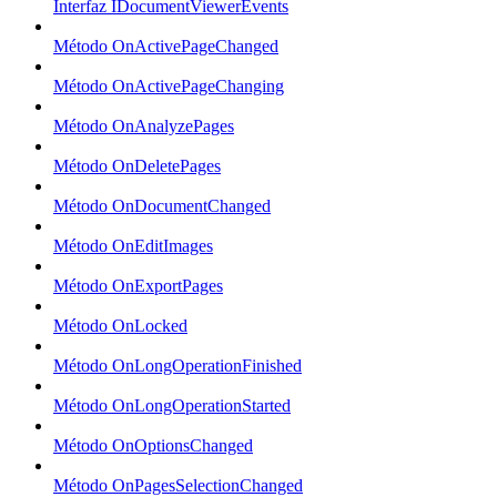
Interfaz IDocumentViewerEvents
Método OnActivePageChanged
Método OnActivePageChanging
Método OnAnalyzePages
Método OnDeletePages
Método OnDocumentChanged
Método OnEditImages
Método OnExportPages
Método OnLocked
Método OnLongOperationFinished
Método OnLongOperationStarted
Método OnOptionsChanged
Método OnPagesSelectionChanged