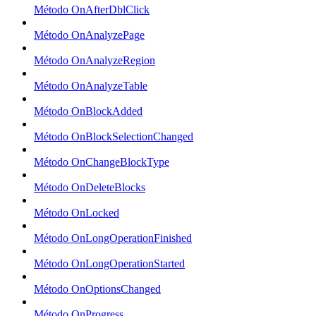
Método OnAfterDblClick
Método OnAnalyzePage
Método OnAnalyzeRegion
Método OnAnalyzeTable
Método OnBlockAdded
Método OnBlockSelectionChanged
Método OnChangeBlockType
Método OnDeleteBlocks
Método OnLocked
Método OnLongOperationFinished
Método OnLongOperationStarted
Método OnOptionsChanged
Método OnProgress