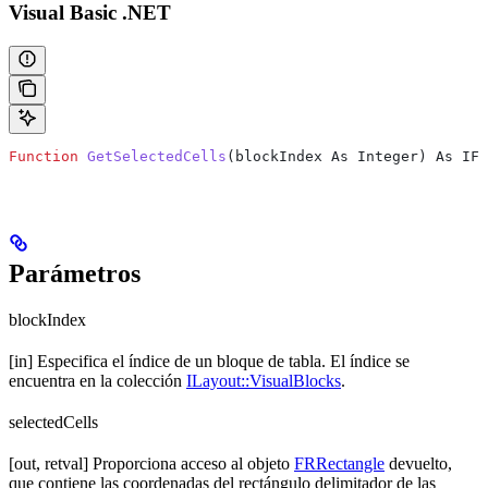
Visual Basic .NET
Function
 GetSelectedCells
(
blockIndex As Integer
) As IFR
Parámetros
blockIndex
[in] Especifica el índice de un bloque de tabla. El índice se
encuentra en la colección
ILayout::VisualBlocks
.
selectedCells
[out, retval] Proporciona acceso al objeto
FRRectangle
devuelto,
que contiene las coordenadas del rectángulo delimitador de las