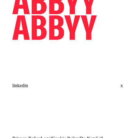
linkedin
x