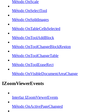
Método OnScale
Método OnSelectTool
Método OnSplitImages
Método OnTableCellsSelected
Método OnToolAddBlock
Método OnToolChangeBlockRegion
Método OnToolChangeTable
Método OnToolEraseRect
Método OnVisibleDocumentAreaChange
IZoomViewerEvents
Interfaz IZoomViewerEvents
Método OnActivePageChanged