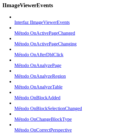
IImageViewerEvents
Interfaz IImageViewerEvents
Método OnActivePageChanged
Método OnActivePageChanging
Método OnAfterDblClick
Método OnAnalyzePage
Método OnAnalyzeRegion
Método OnAnalyzeTable
Método OnBlockAdded
Método OnBlockSelectionChanged
Método OnChangeBlockType
Método OnCorrectPerspective