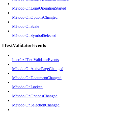
Método OnLongOperationStarted
Método OnOptionsChanged
Método OnScale
Método OnSymbolSelected
ITextValidatorEvents
Interfaz ITextValidatorEvents
Método OnActivePageChanged
Método OnDocumentChanged
Método OnLocked
Método OnOptionsChanged
Método OnSelectionChanged