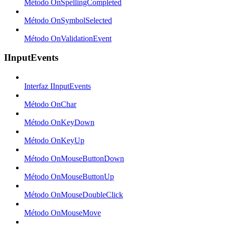
Método OnSpellingCompleted
Método OnSymbolSelected
Método OnValidationEvent
IInputEvents
Interfaz IInputEvents
Método OnChar
Método OnKeyDown
Método OnKeyUp
Método OnMouseButtonDown
Método OnMouseButtonUp
Método OnMouseDoubleClick
Método OnMouseMove