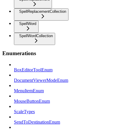
SpellReplacementCollection
SpellWord
SpellWordCollection
Enumerations
BoxEditorToolEnum
DocumentViewerModeEnum
MenuItemEnum
MouseButtonEnum
ScaleTypes
SendToDestinationEnum