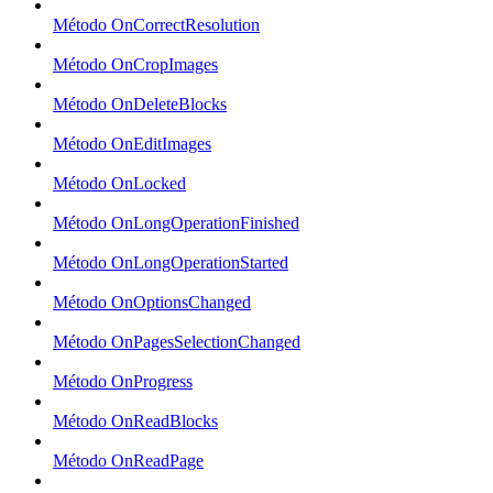
Método OnCorrectResolution
Método OnCropImages
Método OnDeleteBlocks
Método OnEditImages
Método OnLocked
Método OnLongOperationFinished
Método OnLongOperationStarted
Método OnOptionsChanged
Método OnPagesSelectionChanged
Método OnProgress
Método OnReadBlocks
Método OnReadPage