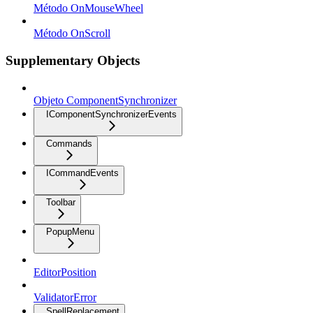
Método OnMouseWheel
Método OnScroll
Supplementary Objects
Objeto ComponentSynchronizer
IComponentSynchronizerEvents
Commands
ICommandEvents
Toolbar
PopupMenu
EditorPosition
ValidatorError
SpellReplacement