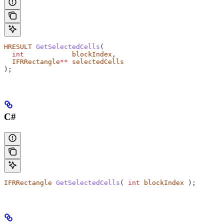
HRESULT
 GetSelectedCells
(
  int
            blockIndex
,
  IFRRectangle
**
 selectedCells
);
C#
IFRRectangle
 GetSelectedCells
( 
int
 blockIndex
 );