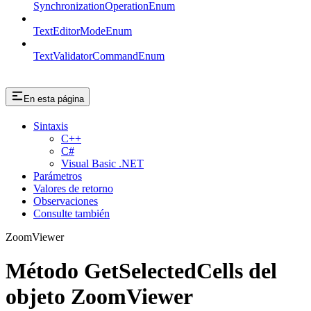
SynchronizationOperationEnum
TextEditorModeEnum
TextValidatorCommandEnum
En esta página
Sintaxis
C++
C#
Visual Basic .NET
Parámetros
Valores de retorno
Observaciones
Consulte también
ZoomViewer
Método GetSelectedCells del
objeto ZoomViewer