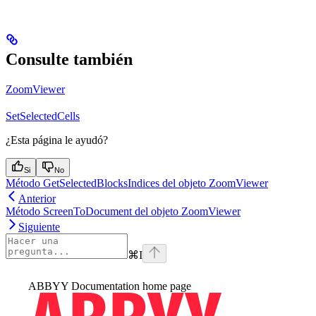
Consulte también
ZoomViewer
SetSelectedCells
¿Esta página le ayudó?
Si
No
Método GetSelectedBlocksIndices del objeto ZoomViewer
Anterior
Método ScreenToDocument del objeto ZoomViewer
Siguiente
⌘
I
ABBYY Documentation
home page