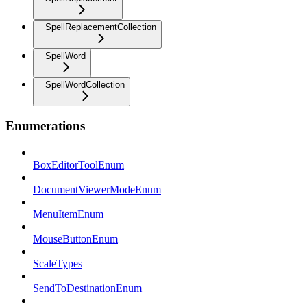
SpellReplacementCollection
SpellWord
SpellWordCollection
Enumerations
BoxEditorToolEnum
DocumentViewerModeEnum
MenuItemEnum
MouseButtonEnum
ScaleTypes
SendToDestinationEnum