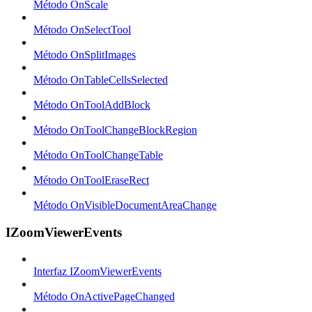
Método OnScale
Método OnSelectTool
Método OnSplitImages
Método OnTableCellsSelected
Método OnToolAddBlock
Método OnToolChangeBlockRegion
Método OnToolChangeTable
Método OnToolEraseRect
Método OnVisibleDocumentAreaChange
IZoomViewerEvents
Interfaz IZoomViewerEvents
Método OnActivePageChanged