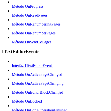
Método OnProgress
Método OnReadPages
Método OnRenumberingPages
Método OnRenumberPages
Método OnSendToPages
ITextEditorEvents
Interfaz ITextEditorEvents
Método OnActivePageChanged
Método OnActivePageChanging
Método OnEditorBlockChanged
Método OnLocked
Método OnLongOperationFinished