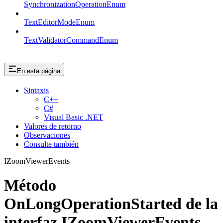
SynchronizationOperationEnum
TextEditorModeEnum
TextValidatorCommandEnum
En esta página
Sintaxis
C++
C#
Visual Basic .NET
Valores de retorno
Observaciones
Consulte también
IZoomViewerEvents
Método
OnLongOperationStarted de la
interfaz IZoomViewerEvents