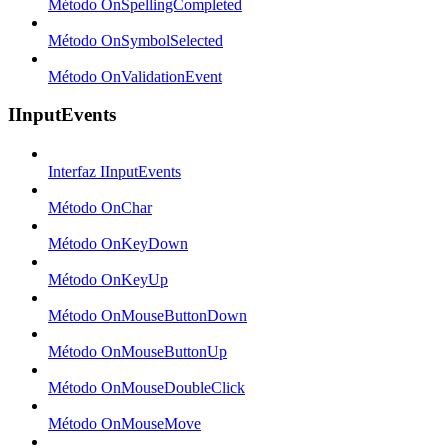
Método OnSpellingCompleted
Método OnSymbolSelected
Método OnValidationEvent
IInputEvents
Interfaz IInputEvents
Método OnChar
Método OnKeyDown
Método OnKeyUp
Método OnMouseButtonDown
Método OnMouseButtonUp
Método OnMouseDoubleClick
Método OnMouseMove