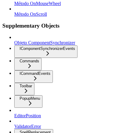
Método OnMouseWheel
Método OnScroll
Supplementary Objects
Objeto ComponentSynchronizer
IComponentSynchronizerEvents
Commands
ICommandEvents
Toolbar
PopupMenu
EditorPosition
ValidatorError
SpellReplacement