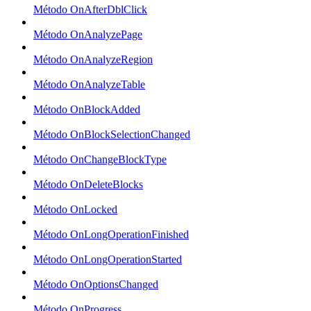
Método OnAfterDblClick
Método OnAnalyzePage
Método OnAnalyzeRegion
Método OnAnalyzeTable
Método OnBlockAdded
Método OnBlockSelectionChanged
Método OnChangeBlockType
Método OnDeleteBlocks
Método OnLocked
Método OnLongOperationFinished
Método OnLongOperationStarted
Método OnOptionsChanged
Método OnProgress