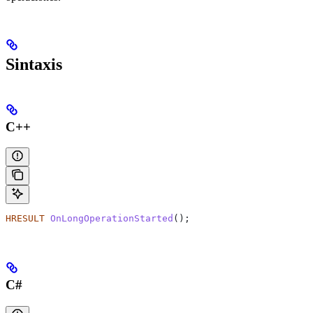
Sintaxis
C++
HRESULT
 OnLongOperationStarted
();
C#