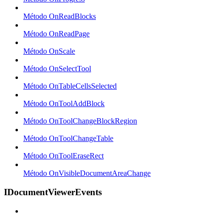
Método OnReadBlocks
Método OnReadPage
Método OnScale
Método OnSelectTool
Método OnTableCellsSelected
Método OnToolAddBlock
Método OnToolChangeBlockRegion
Método OnToolChangeTable
Método OnToolEraseRect
Método OnVisibleDocumentAreaChange
IDocumentViewerEvents