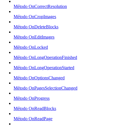
Método OnCorrectResolution
Método OnCropImages
Método OnDeleteBlocks
Método OnEditImages
Método OnLocked
Método OnLongOperationFinished
Método OnLongOperationStarted
Método OnOptionsChanged
Método OnPagesSelectionChanged
Método OnProgress
Método OnReadBlocks
Método OnReadPage