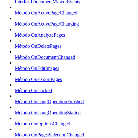
Interfaz IDocumentViewerEvents
Método OnActivePageChanged
Método OnActivePageChanging
Método OnAnalyzePages
Método OnDeletePages
Método OnDocumentChanged
Método OnEditImages
Método OnExportPages
Método OnLocked
Método OnLongOperationFinished
Método OnLongOperationStarted
Método OnOptionsChanged
Método OnPagesSelectionChanged