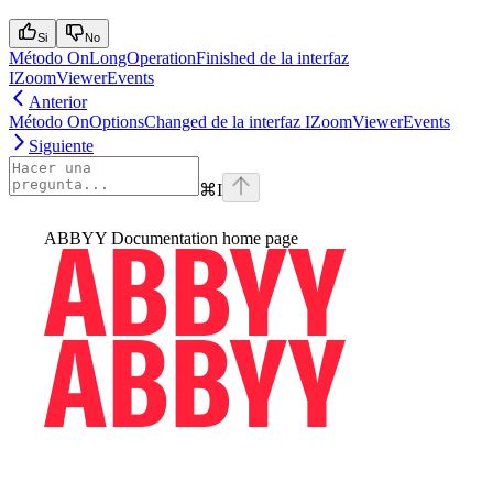
Si
No
Método OnLongOperationFinished de la interfaz
IZoomViewerEvents
Anterior
Método OnOptionsChanged de la interfaz IZoomViewerEvents
Siguiente
⌘
I
ABBYY Documentation
home page