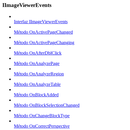
IImageViewerEvents
Interfaz IImageViewerEvents
Método OnActivePageChanged
Método OnActivePageChanging
Método OnAfterDblClick
Método OnAnalyzePage
Método OnAnalyzeRegion
Método OnAnalyzeTable
Método OnBlockAdded
Método OnBlockSelectionChanged
Método OnChangeBlockType
Método OnCorrectPerspective