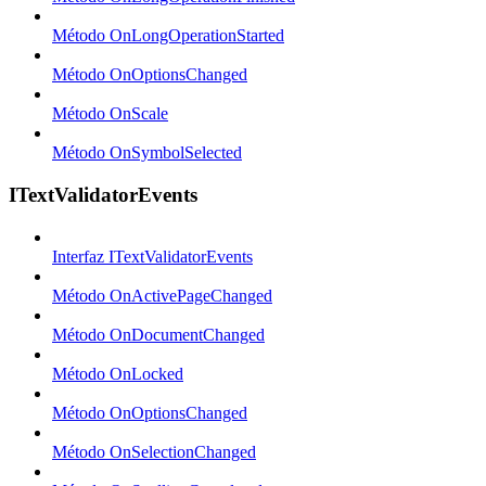
Método OnLongOperationStarted
Método OnOptionsChanged
Método OnScale
Método OnSymbolSelected
ITextValidatorEvents
Interfaz ITextValidatorEvents
Método OnActivePageChanged
Método OnDocumentChanged
Método OnLocked
Método OnOptionsChanged
Método OnSelectionChanged