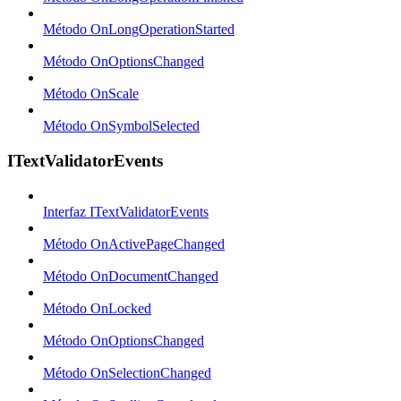
Método OnLongOperationStarted
Método OnOptionsChanged
Método OnScale
Método OnSymbolSelected
ITextValidatorEvents
Interfaz ITextValidatorEvents
Método OnActivePageChanged
Método OnDocumentChanged
Método OnLocked
Método OnOptionsChanged
Método OnSelectionChanged