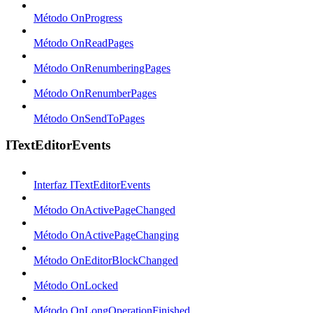
Método OnProgress
Método OnReadPages
Método OnRenumberingPages
Método OnRenumberPages
Método OnSendToPages
ITextEditorEvents
Interfaz ITextEditorEvents
Método OnActivePageChanged
Método OnActivePageChanging
Método OnEditorBlockChanged
Método OnLocked
Método OnLongOperationFinished