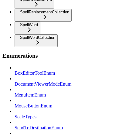
SpellReplacementCollection
SpellWord
SpellWordCollection
Enumerations
BoxEditorToolEnum
DocumentViewerModeEnum
MenuItemEnum
MouseButtonEnum
ScaleTypes
SendToDestinationEnum