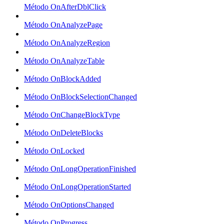
Método OnAfterDblClick
Método OnAnalyzePage
Método OnAnalyzeRegion
Método OnAnalyzeTable
Método OnBlockAdded
Método OnBlockSelectionChanged
Método OnChangeBlockType
Método OnDeleteBlocks
Método OnLocked
Método OnLongOperationFinished
Método OnLongOperationStarted
Método OnOptionsChanged
Método OnProgress