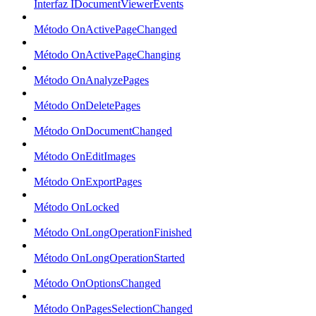
Interfaz IDocumentViewerEvents
Método OnActivePageChanged
Método OnActivePageChanging
Método OnAnalyzePages
Método OnDeletePages
Método OnDocumentChanged
Método OnEditImages
Método OnExportPages
Método OnLocked
Método OnLongOperationFinished
Método OnLongOperationStarted
Método OnOptionsChanged
Método OnPagesSelectionChanged