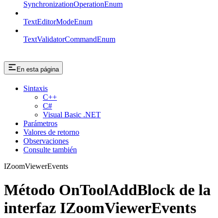
SynchronizationOperationEnum
TextEditorModeEnum
TextValidatorCommandEnum
En esta página
Sintaxis
C++
C#
Visual Basic .NET
Parámetros
Valores de retorno
Observaciones
Consulte también
IZoomViewerEvents
Método OnToolAddBlock de la
interfaz IZoomViewerEvents