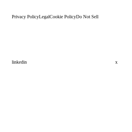
Privacy Policy
Legal
Cookie Policy
Do Not Sell
linkedin
x
Assistant