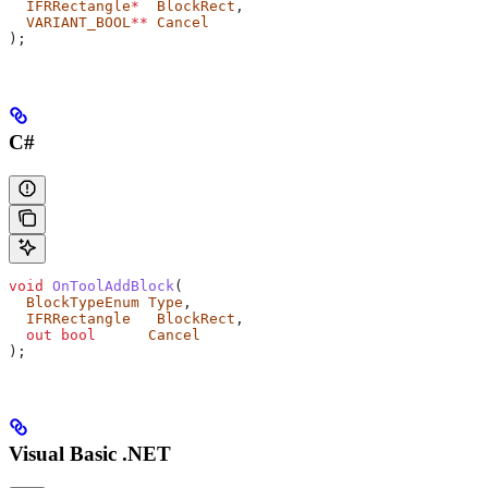
  IFRRectangle
*
  BlockRect
,
  VARIANT_BOOL
**
 Cancel
);
C#
void
 OnToolAddBlock
(
  BlockTypeEnum
 Type
,
  IFRRectangle
   BlockRect
,
  out
 bool
      Cancel
);
Visual Basic .NET