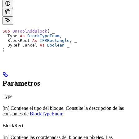
Sub 
OnToolAddBlock
(
 _
  Type 
As
 BlockTypeEnum
,
 _
  BlockRect 
As
 IFRRectangle
,
 _
  ByRef Cancel 
As
 Boolean
 _
)
Parámetros
Type
[in] Contiene el tipo del bloque. Consulte la descripción de las
constantes de
BlockTypeEnum
.
BlockRect
[in] Contiene las coordenadas del bloque en píxeles. Las