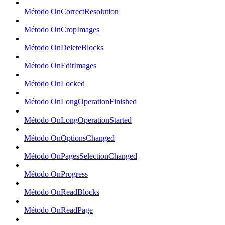
Método OnCorrectResolution
Método OnCropImages
Método OnDeleteBlocks
Método OnEditImages
Método OnLocked
Método OnLongOperationFinished
Método OnLongOperationStarted
Método OnOptionsChanged
Método OnPagesSelectionChanged
Método OnProgress
Método OnReadBlocks
Método OnReadPage