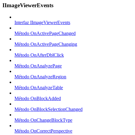
IImageViewerEvents
Interfaz IImageViewerEvents
Método OnActivePageChanged
Método OnActivePageChanging
Método OnAfterDblClick
Método OnAnalyzePage
Método OnAnalyzeRegion
Método OnAnalyzeTable
Método OnBlockAdded
Método OnBlockSelectionChanged
Método OnChangeBlockType
Método OnCorrectPerspective