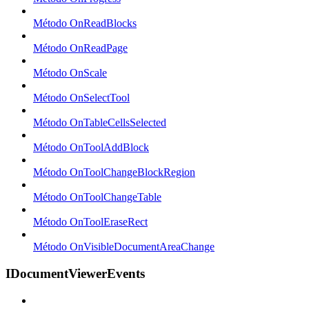
Método OnReadBlocks
Método OnReadPage
Método OnScale
Método OnSelectTool
Método OnTableCellsSelected
Método OnToolAddBlock
Método OnToolChangeBlockRegion
Método OnToolChangeTable
Método OnToolEraseRect
Método OnVisibleDocumentAreaChange
IDocumentViewerEvents