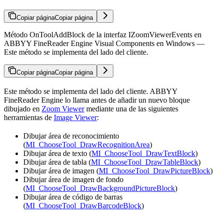
Copiar página
Copiar página
Método OnToolAddBlock de la interfaz IZoomViewerEvents en
ABBYY FineReader Engine Visual Components en Windows —
Este método se implementa del lado del cliente.
Copiar página
Copiar página
Este método se implementa del lado del cliente. ABBYY
FineReader Engine lo llama antes de añadir un nuevo bloque
dibujado en
Zoom Viewer
mediante una de las siguientes
herramientas de
Image Viewer
:
Dibujar área de reconocimiento
(
MI_ChooseTool_DrawRecognitionArea
)
Dibujar área de texto (
MI_ChooseTool_DrawTextBlock
)
Dibujar área de tabla (
MI_ChooseTool_DrawTableBlock
)
Dibujar área de imagen (
MI_ChooseTool_DrawPictureBlock
)
Dibujar área de imagen de fondo
(
MI_ChooseTool_DrawBackgroundPictureBlock
)
Dibujar área de código de barras
(
MI_ChooseTool_DrawBarcodeBlock
)