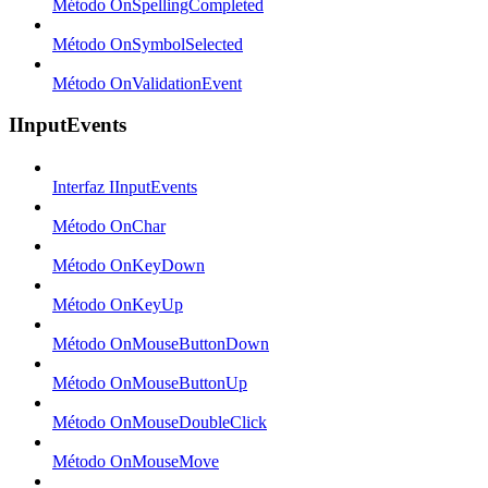
Método OnSpellingCompleted
Método OnSymbolSelected
Método OnValidationEvent
IInputEvents
Interfaz IInputEvents
Método OnChar
Método OnKeyDown
Método OnKeyUp
Método OnMouseButtonDown
Método OnMouseButtonUp
Método OnMouseDoubleClick
Método OnMouseMove