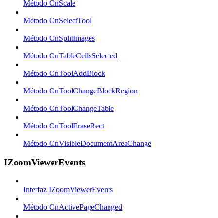
Método OnScale
Método OnSelectTool
Método OnSplitImages
Método OnTableCellsSelected
Método OnToolAddBlock
Método OnToolChangeBlockRegion
Método OnToolChangeTable
Método OnToolEraseRect
Método OnVisibleDocumentAreaChange
IZoomViewerEvents
Interfaz IZoomViewerEvents
Método OnActivePageChanged