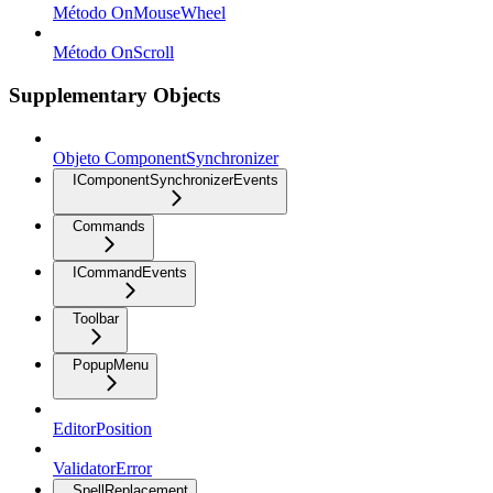
Método OnMouseWheel
Método OnScroll
Supplementary Objects
Objeto ComponentSynchronizer
IComponentSynchronizerEvents
Commands
ICommandEvents
Toolbar
PopupMenu
EditorPosition
ValidatorError
SpellReplacement