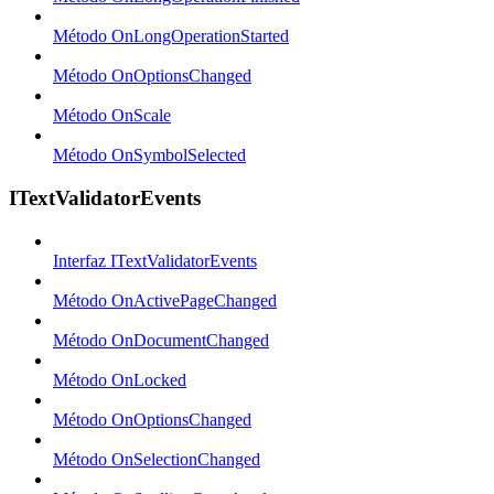
Método OnLongOperationStarted
Método OnOptionsChanged
Método OnScale
Método OnSymbolSelected
ITextValidatorEvents
Interfaz ITextValidatorEvents
Método OnActivePageChanged
Método OnDocumentChanged
Método OnLocked
Método OnOptionsChanged
Método OnSelectionChanged