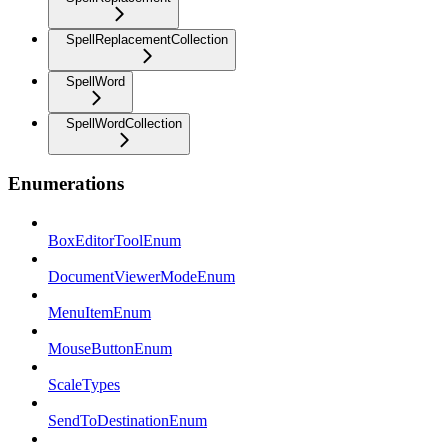
SpellReplacementCollection
SpellWord
SpellWordCollection
Enumerations
BoxEditorToolEnum
DocumentViewerModeEnum
MenuItemEnum
MouseButtonEnum
ScaleTypes
SendToDestinationEnum