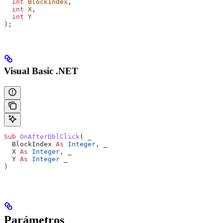
  int
 BlockIndex
,
  int
 X
,
  int
 Y
);
Visual Basic .NET
Sub 
OnAfterDblClick
(
 _
  BlockIndex 
As
 Integer
,
 _
  X 
As
 Integer
,
 _
  Y 
As
 Integer
 _
)
Parámetros