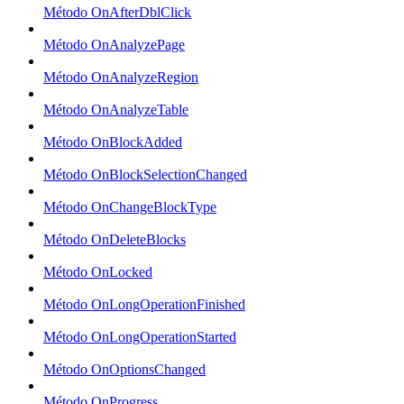
Método OnAfterDblClick
Método OnAnalyzePage
Método OnAnalyzeRegion
Método OnAnalyzeTable
Método OnBlockAdded
Método OnBlockSelectionChanged
Método OnChangeBlockType
Método OnDeleteBlocks
Método OnLocked
Método OnLongOperationFinished
Método OnLongOperationStarted
Método OnOptionsChanged
Método OnProgress