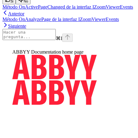
Si
No
Método OnActivePageChanged de la interfaz IZoomViewerEvents
Anterior
Método OnAnalyzePage de la interfaz IZoomViewerEvents
Siguiente
⌘
I
ABBYY Documentation
home page