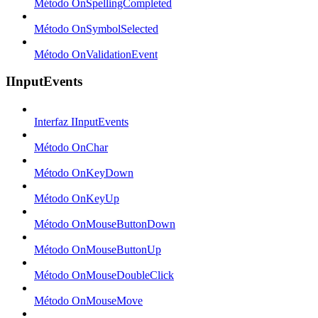
Método OnSpellingCompleted
Método OnSymbolSelected
Método OnValidationEvent
IInputEvents
Interfaz IInputEvents
Método OnChar
Método OnKeyDown
Método OnKeyUp
Método OnMouseButtonDown
Método OnMouseButtonUp
Método OnMouseDoubleClick
Método OnMouseMove