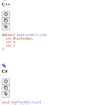
C++
HRESULT
 OnAfterDblClick
(
  int
 BlockIndex
,
  int
 X
,
  int
 Y
);
C#
void
 OnAfterDblClick
(