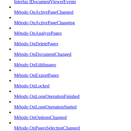
Interfaz IDocumentViewerEvents
Método OnActivePageChanged
Método OnActivePageChanging
Método OnAnalyzePages
Método OnDeletePages
Método OnDocumentChanged
Método OnEditImages
Método OnExportPages
Método OnLocked
Método OnLongOperationFinished
Método OnLongOperationStarted
Método OnOptionsChanged
Método OnPagesSelectionChanged