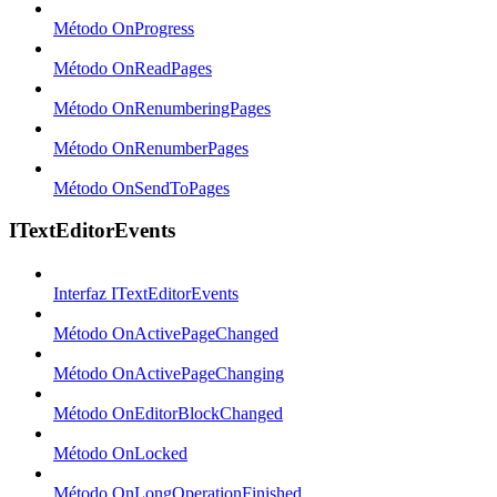
Método OnProgress
Método OnReadPages
Método OnRenumberingPages
Método OnRenumberPages
Método OnSendToPages
ITextEditorEvents
Interfaz ITextEditorEvents
Método OnActivePageChanged
Método OnActivePageChanging
Método OnEditorBlockChanged
Método OnLocked
Método OnLongOperationFinished