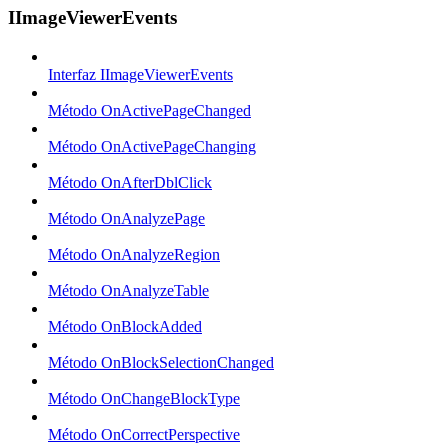
IImageViewerEvents
Interfaz IImageViewerEvents
Método OnActivePageChanged
Método OnActivePageChanging
Método OnAfterDblClick
Método OnAnalyzePage
Método OnAnalyzeRegion
Método OnAnalyzeTable
Método OnBlockAdded
Método OnBlockSelectionChanged
Método OnChangeBlockType
Método OnCorrectPerspective