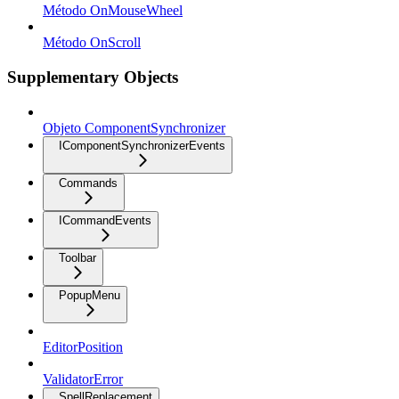
Método OnMouseWheel
Método OnScroll
Supplementary Objects
Objeto ComponentSynchronizer
IComponentSynchronizerEvents
Commands
ICommandEvents
Toolbar
PopupMenu
EditorPosition
ValidatorError
SpellReplacement