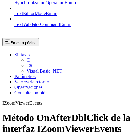
SynchronizationOperationEnum
TextEditorModeEnum
TextValidatorCommandEnum
En esta página
Sintaxis
C++
C#
Visual Basic .NET
Parámetros
Valores de retorno
Observaciones
Consulte también
IZoomViewerEvents
Método OnAfterDblClick de la
interfaz IZoomViewerEvents