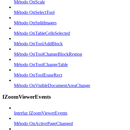
Método OnScale
Método OnSelectTool
Método OnSplitImages
Método OnTableCellsSelected
Método OnToolAddBlock
Método OnToolChangeBlockRegion
Método OnToolChangeTable
Método OnToolEraseRect
Método OnVisibleDocumentAreaChange
IZoomViewerEvents
Interfaz IZoomViewerEvents
Método OnActivePageChanged