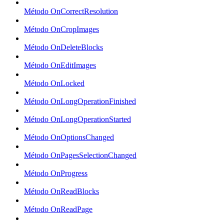
Método OnCorrectResolution
Método OnCropImages
Método OnDeleteBlocks
Método OnEditImages
Método OnLocked
Método OnLongOperationFinished
Método OnLongOperationStarted
Método OnOptionsChanged
Método OnPagesSelectionChanged
Método OnProgress
Método OnReadBlocks
Método OnReadPage