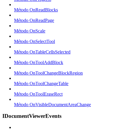
Método OnReadBlocks
Método OnReadPage
Método OnScale
Método OnSelectTool
Método OnTableCellsSelected
Método OnToolAddBlock
Método OnToolChangeBlockRegion
Método OnToolChangeTable
Método OnToolEraseRect
Método OnVisibleDocumentAreaChange
IDocumentViewerEvents