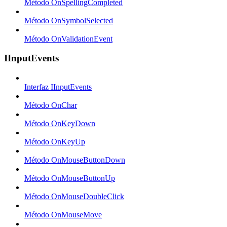
Método OnSpellingCompleted
Método OnSymbolSelected
Método OnValidationEvent
IInputEvents
Interfaz IInputEvents
Método OnChar
Método OnKeyDown
Método OnKeyUp
Método OnMouseButtonDown
Método OnMouseButtonUp
Método OnMouseDoubleClick
Método OnMouseMove