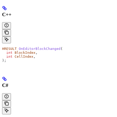
C++
HRESULT
 OnEditorBlockChanged
(
  int
 BlockIndex
,
  int
 CellIndex
,
);
C#