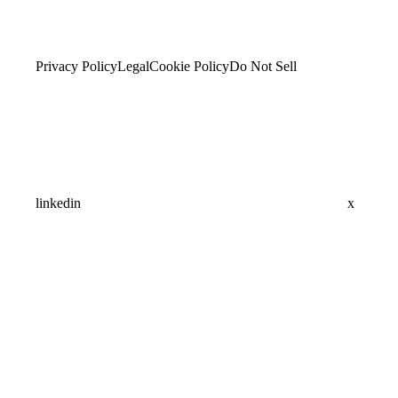
Privacy Policy
Legal
Cookie Policy
Do Not Sell
linkedin
x
Assistant