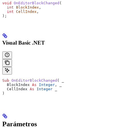
void
 OnEditorBlockChanged
(
  int
 BlockIndex
,
  int
 CellIndex
,
);
Visual Basic .NET
Sub 
OnEditorBlockChanged
(
 _
  BlockIndex 
As
 Integer
,
 _
  CellIndex 
As
 Integer
 _
)
Parámetros