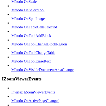
Método OnScale
Método OnSelectTool
Método OnSplitImages
Método OnTableCellsSelected
Método OnToolAddBlock
Método OnToolChangeBlockRegion
Método OnToolChangeTable
Método OnToolEraseRect
Método OnVisibleDocumentAreaChange
IZoomViewerEvents
Interfaz IZoomViewerEvents
Método OnActivePageChanged