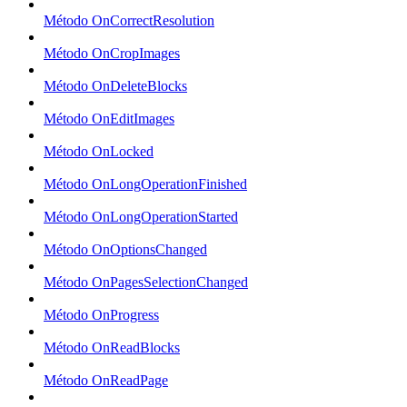
Método OnCorrectResolution
Método OnCropImages
Método OnDeleteBlocks
Método OnEditImages
Método OnLocked
Método OnLongOperationFinished
Método OnLongOperationStarted
Método OnOptionsChanged
Método OnPagesSelectionChanged
Método OnProgress
Método OnReadBlocks
Método OnReadPage