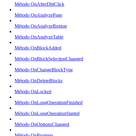
Método OnAfterDblClick
Método OnAnalyzePage
Método OnAnalyzeRegion
Método OnAnalyzeTable
Método OnBlockAdded
Método OnBlockSelectionChanged
Método OnChangeBlockType
Método OnDeleteBlocks
Método OnLocked
Método OnLongOperationFinished
Método OnLongOperationStarted
Método OnOptionsChanged
Método OnProgress