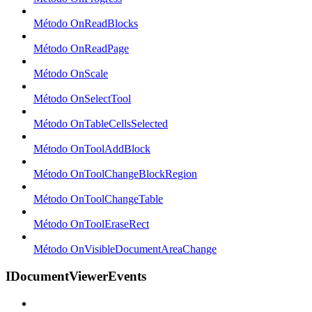
Método OnReadBlocks
Método OnReadPage
Método OnScale
Método OnSelectTool
Método OnTableCellsSelected
Método OnToolAddBlock
Método OnToolChangeBlockRegion
Método OnToolChangeTable
Método OnToolEraseRect
Método OnVisibleDocumentAreaChange
IDocumentViewerEvents