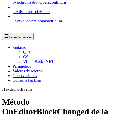
SynchronizationOperationEnum
TextEditorModeEnum
TextValidatorCommandEnum
En esta página
Sintaxis
C++
C#
Visual Basic .NET
Parámetros
Valores de retorno
Observaciones
Consulte también
ITextEditorEvents
Método
OnEditorBlockChanged de la