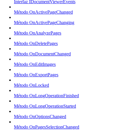
Interfaz IDocumentViewerEvents
Método OnActivePageChanged
Método OnActivePageChanging
Método OnAnalyzePages
Método OnDeletePages
Método OnDocumentChanged
Método OnEditImages
Método OnExportPages
Método OnLocked
Método OnLongOperationFinished
Método OnLongOperationStarted
Método OnOptionsChanged
Método OnPagesSelectionChanged