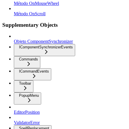
Método OnMouseWheel
Método OnScroll
Supplementary Objects
Objeto ComponentSynchronizer
IComponentSynchronizerEvents
Commands
ICommandEvents
Toolbar
PopupMenu
EditorPosition
ValidatorError
SpellReplacement