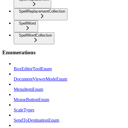
SpellReplacementCollection
SpellWord
SpellWordCollection
Enumerations
BoxEditorToolEnum
DocumentViewerModeEnum
MenuItemEnum
MouseButtonEnum
ScaleTypes
SendToDestinationEnum