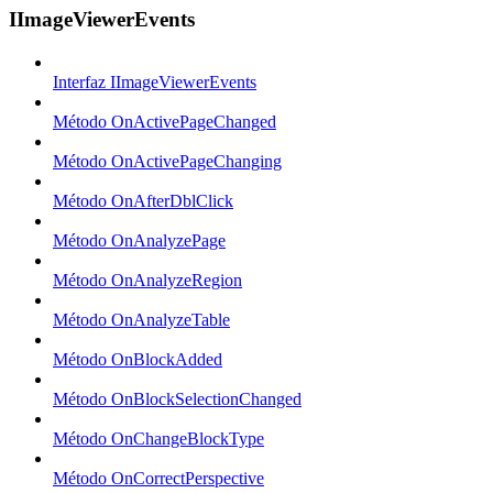
IImageViewerEvents
Interfaz IImageViewerEvents
Método OnActivePageChanged
Método OnActivePageChanging
Método OnAfterDblClick
Método OnAnalyzePage
Método OnAnalyzeRegion
Método OnAnalyzeTable
Método OnBlockAdded
Método OnBlockSelectionChanged
Método OnChangeBlockType
Método OnCorrectPerspective