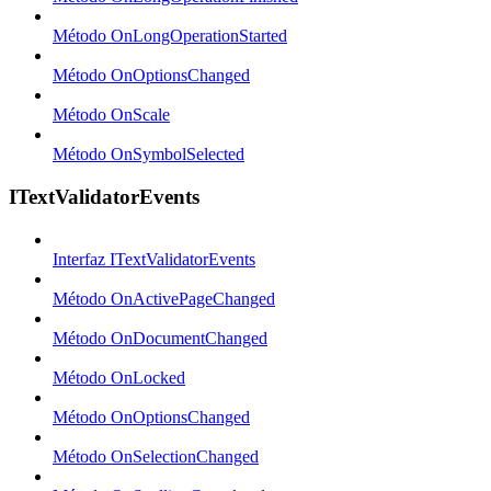
Método OnLongOperationStarted
Método OnOptionsChanged
Método OnScale
Método OnSymbolSelected
ITextValidatorEvents
Interfaz ITextValidatorEvents
Método OnActivePageChanged
Método OnDocumentChanged
Método OnLocked
Método OnOptionsChanged
Método OnSelectionChanged