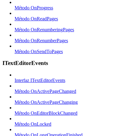
Método OnProgress
Método OnReadPages
Método OnRenumberingPages
Método OnRenumberPages
Método OnSendToPages
ITextEditorEvents
Interfaz ITextEditorEvents
Método OnActivePageChanged
Método OnActivePageChanging
Método OnEditorBlockChanged
Método OnLocked
Método OnLongOperationFinished