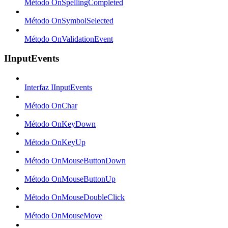
Método OnSpellingCompleted
Método OnSymbolSelected
Método OnValidationEvent
IInputEvents
Interfaz IInputEvents
Método OnChar
Método OnKeyDown
Método OnKeyUp
Método OnMouseButtonDown
Método OnMouseButtonUp
Método OnMouseDoubleClick
Método OnMouseMove