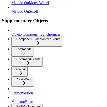
Método OnMouseWheel
Método OnScroll
Supplementary Objects
Objeto ComponentSynchronizer
IComponentSynchronizerEvents
Commands
ICommandEvents
Toolbar
PopupMenu
EditorPosition
ValidatorError
SpellReplacement