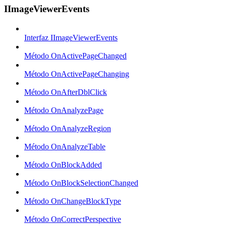
IImageViewerEvents
Interfaz IImageViewerEvents
Método OnActivePageChanged
Método OnActivePageChanging
Método OnAfterDblClick
Método OnAnalyzePage
Método OnAnalyzeRegion
Método OnAnalyzeTable
Método OnBlockAdded
Método OnBlockSelectionChanged
Método OnChangeBlockType
Método OnCorrectPerspective