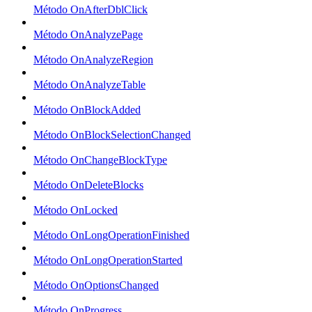
Método OnAfterDblClick
Método OnAnalyzePage
Método OnAnalyzeRegion
Método OnAnalyzeTable
Método OnBlockAdded
Método OnBlockSelectionChanged
Método OnChangeBlockType
Método OnDeleteBlocks
Método OnLocked
Método OnLongOperationFinished
Método OnLongOperationStarted
Método OnOptionsChanged
Método OnProgress