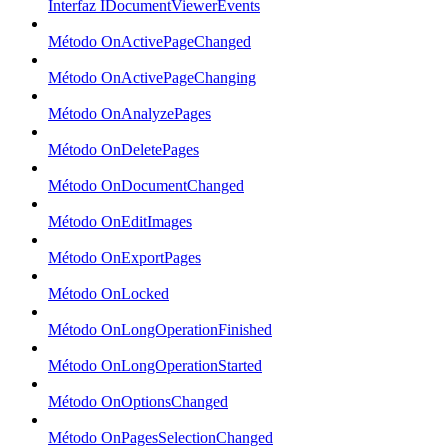
Interfaz IDocumentViewerEvents
Método OnActivePageChanged
Método OnActivePageChanging
Método OnAnalyzePages
Método OnDeletePages
Método OnDocumentChanged
Método OnEditImages
Método OnExportPages
Método OnLocked
Método OnLongOperationFinished
Método OnLongOperationStarted
Método OnOptionsChanged
Método OnPagesSelectionChanged