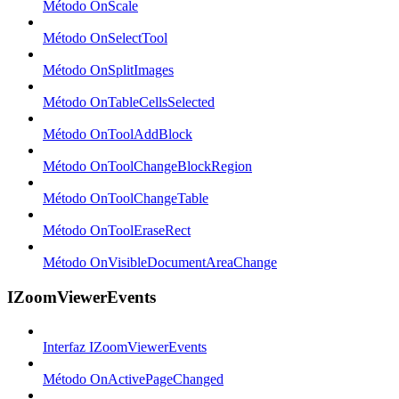
Método OnScale
Método OnSelectTool
Método OnSplitImages
Método OnTableCellsSelected
Método OnToolAddBlock
Método OnToolChangeBlockRegion
Método OnToolChangeTable
Método OnToolEraseRect
Método OnVisibleDocumentAreaChange
IZoomViewerEvents
Interfaz IZoomViewerEvents
Método OnActivePageChanged