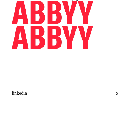
linkedin
x