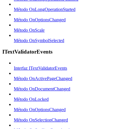
Método OnLongOperationStarted
Método OnOptionsChanged
Método OnScale
Método OnSymbolSelected
ITextValidatorEvents
Interfaz ITextValidatorEvents
Método OnActivePageChanged
Método OnDocumentChanged
Método OnLocked
Método OnOptionsChanged
Método OnSelectionChanged