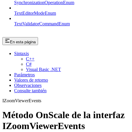
SynchronizationOperationEnum
TextEditorModeEnum
TextValidatorCommandEnum
En esta página
Sintaxis
C++
C#
Visual Basic .NET
Parámetros
Valores de retorno
Observaciones
Consulte también
IZoomViewerEvents
Método OnScale de la interfaz
IZoomViewerEvents