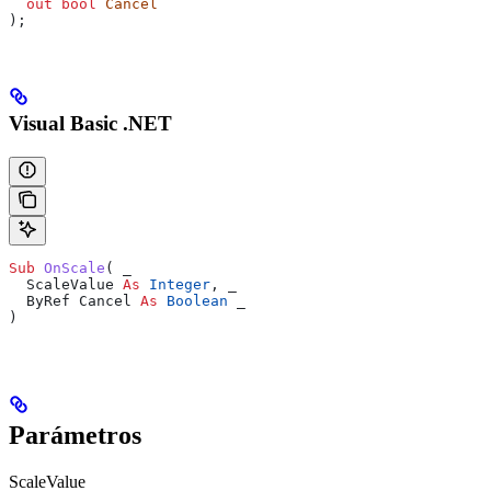
  out
 bool
 Cancel
);
Visual Basic .NET
Sub 
OnScale
(
 _
  ScaleValue 
As
 Integer
,
 _
  ByRef Cancel 
As
 Boolean
 _
)
Parámetros
ScaleValue