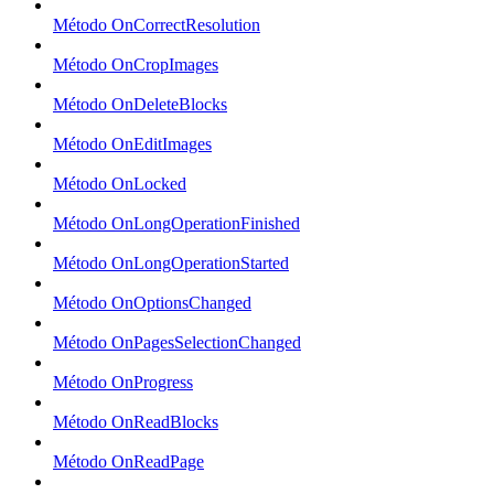
Método OnCorrectResolution
Método OnCropImages
Método OnDeleteBlocks
Método OnEditImages
Método OnLocked
Método OnLongOperationFinished
Método OnLongOperationStarted
Método OnOptionsChanged
Método OnPagesSelectionChanged
Método OnProgress
Método OnReadBlocks
Método OnReadPage