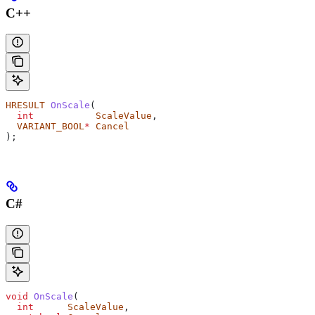
C++
HRESULT
 OnScale
(
  int
           ScaleValue
,
  VARIANT_BOOL
*
 Cancel
);
C#
void
 OnScale
(
  int
      ScaleValue
,