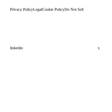
Privacy Policy
Legal
Cookie Policy
Do Not Sell
linkedin
x
Assistant