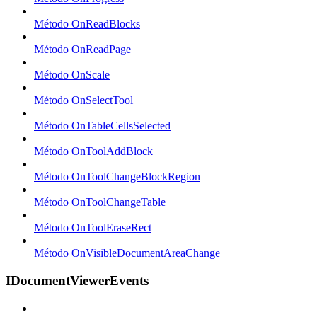
Método OnReadBlocks
Método OnReadPage
Método OnScale
Método OnSelectTool
Método OnTableCellsSelected
Método OnToolAddBlock
Método OnToolChangeBlockRegion
Método OnToolChangeTable
Método OnToolEraseRect
Método OnVisibleDocumentAreaChange
IDocumentViewerEvents