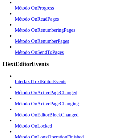
Método OnProgress
Método OnReadPages
Método OnRenumberingPages
Método OnRenumberPages
Método OnSendToPages
ITextEditorEvents
Interfaz ITextEditorEvents
Método OnActivePageChanged
Método OnActivePageChanging
Método OnEditorBlockChanged
Método OnLocked
Método OnLongOperationFinished