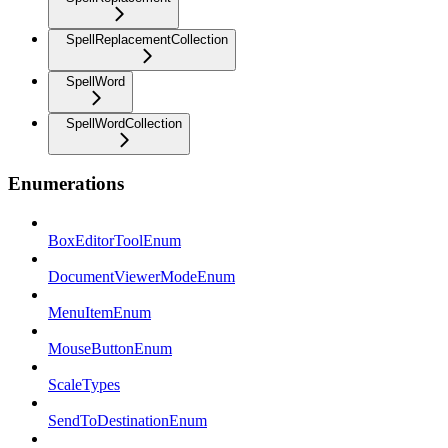
SpellReplacementCollection
SpellWord
SpellWordCollection
Enumerations
BoxEditorToolEnum
DocumentViewerModeEnum
MenuItemEnum
MouseButtonEnum
ScaleTypes
SendToDestinationEnum