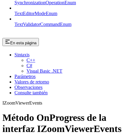
SynchronizationOperationEnum
TextEditorModeEnum
TextValidatorCommandEnum
En esta página
Sintaxis
C++
C#
Visual Basic .NET
Parámetros
Valores de retorno
Observaciones
Consulte también
IZoomViewerEvents
Método OnProgress de la
interfaz IZoomViewerEvents