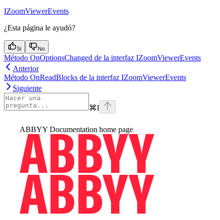
IZoomViewerEvents
¿Esta página le ayudó?
Si
No
Método OnOptionsChanged de la interfaz IZoomViewerEvents
Anterior
Método OnReadBlocks de la interfaz IZoomViewerEvents
Siguiente
⌘
I
ABBYY Documentation
home page