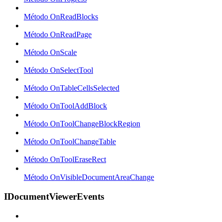
Método OnReadBlocks
Método OnReadPage
Método OnScale
Método OnSelectTool
Método OnTableCellsSelected
Método OnToolAddBlock
Método OnToolChangeBlockRegion
Método OnToolChangeTable
Método OnToolEraseRect
Método OnVisibleDocumentAreaChange
IDocumentViewerEvents