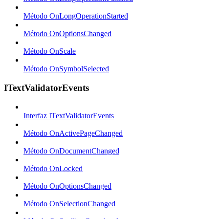
Método OnLongOperationStarted
Método OnOptionsChanged
Método OnScale
Método OnSymbolSelected
ITextValidatorEvents
Interfaz ITextValidatorEvents
Método OnActivePageChanged
Método OnDocumentChanged
Método OnLocked
Método OnOptionsChanged
Método OnSelectionChanged