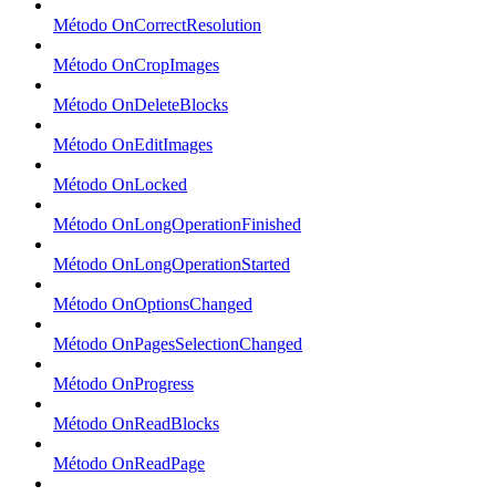
Método OnCorrectResolution
Método OnCropImages
Método OnDeleteBlocks
Método OnEditImages
Método OnLocked
Método OnLongOperationFinished
Método OnLongOperationStarted
Método OnOptionsChanged
Método OnPagesSelectionChanged
Método OnProgress
Método OnReadBlocks
Método OnReadPage