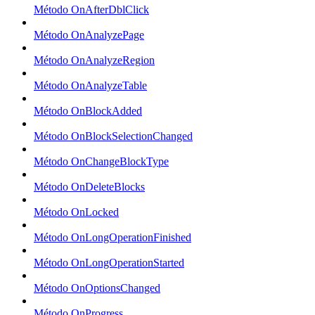
Método OnAfterDblClick
Método OnAnalyzePage
Método OnAnalyzeRegion
Método OnAnalyzeTable
Método OnBlockAdded
Método OnBlockSelectionChanged
Método OnChangeBlockType
Método OnDeleteBlocks
Método OnLocked
Método OnLongOperationFinished
Método OnLongOperationStarted
Método OnOptionsChanged
Método OnProgress