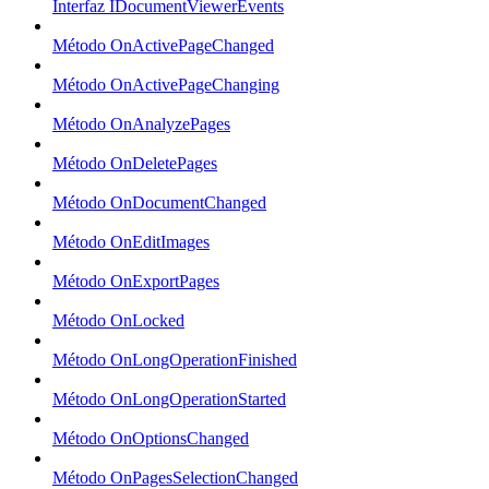
Interfaz IDocumentViewerEvents
Método OnActivePageChanged
Método OnActivePageChanging
Método OnAnalyzePages
Método OnDeletePages
Método OnDocumentChanged
Método OnEditImages
Método OnExportPages
Método OnLocked
Método OnLongOperationFinished
Método OnLongOperationStarted
Método OnOptionsChanged
Método OnPagesSelectionChanged