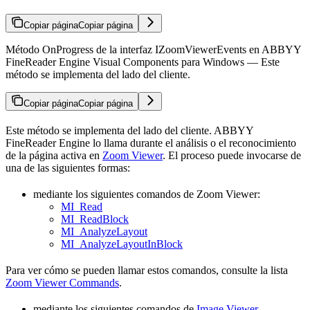
Copiar página
Copiar página
Método OnProgress de la interfaz IZoomViewerEvents en ABBYY
FineReader Engine Visual Components para Windows — Este
método se implementa del lado del cliente.
Copiar página
Copiar página
Este método se implementa del lado del cliente. ABBYY
FineReader Engine lo llama durante el análisis o el reconocimiento
de la página activa en
Zoom Viewer
. El proceso puede invocarse de
una de las siguientes formas:
mediante los siguientes comandos de Zoom Viewer:
MI_Read
MI_ReadBlock
MI_AnalyzeLayout
MI_AnalyzeLayoutInBlock
Para ver cómo se pueden llamar estos comandos, consulte la lista
Zoom Viewer Commands
.
mediante los siguientes comandos de
Image Viewer
,