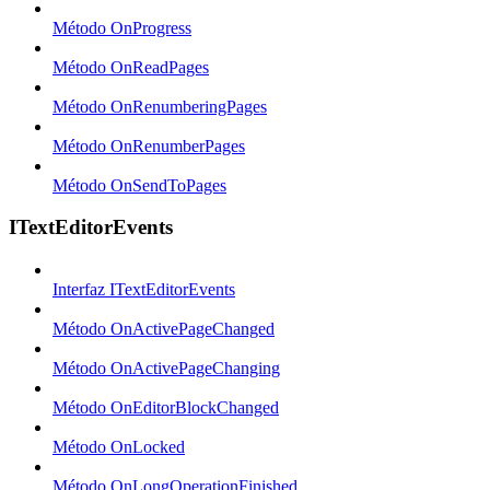
Método OnProgress
Método OnReadPages
Método OnRenumberingPages
Método OnRenumberPages
Método OnSendToPages
ITextEditorEvents
Interfaz ITextEditorEvents
Método OnActivePageChanged
Método OnActivePageChanging
Método OnEditorBlockChanged
Método OnLocked
Método OnLongOperationFinished