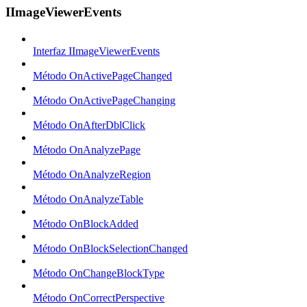
IImageViewerEvents
Interfaz IImageViewerEvents
Método OnActivePageChanged
Método OnActivePageChanging
Método OnAfterDblClick
Método OnAnalyzePage
Método OnAnalyzeRegion
Método OnAnalyzeTable
Método OnBlockAdded
Método OnBlockSelectionChanged
Método OnChangeBlockType
Método OnCorrectPerspective