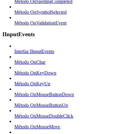
Método OnSpellingCompleted
Método OnSymbolSelected
Método OnValidationEvent
IInputEvents
Interfaz IInputEvents
Método OnChar
Método OnKeyDown
Método OnKeyUp
Método OnMouseButtonDown
Método OnMouseButtonUp
Método OnMouseDoubleClick
Método OnMouseMove