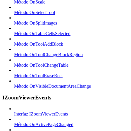
Método OnScale
Método OnSelectTool
Método OnSplitImages
Método OnTableCellsSelected
Método OnToolAddBlock
Método OnToolChangeBlockRegion
Método OnToolChangeTable
Método OnToolEraseRect
Método OnVisibleDocumentAreaChange
IZoomViewerEvents
Interfaz IZoomViewerEvents
Método OnActivePageChanged