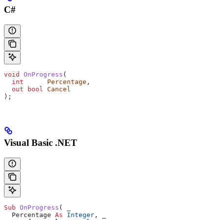
C#
void
 OnProgress
(
  int
      Percentage
,
  out
 bool
 Cancel
);
Visual Basic .NET
Sub 
OnProgress
(
 _
  Percentage 
As
 Integer
,
 _