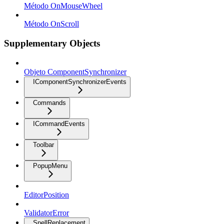
Método OnMouseWheel
Método OnScroll
Supplementary Objects
Objeto ComponentSynchronizer
IComponentSynchronizerEvents
Commands
ICommandEvents
Toolbar
PopupMenu
EditorPosition
ValidatorError
SpellReplacement