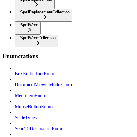
SpellReplacementCollection
SpellWord
SpellWordCollection
Enumerations
BoxEditorToolEnum
DocumentViewerModeEnum
MenuItemEnum
MouseButtonEnum
ScaleTypes
SendToDestinationEnum