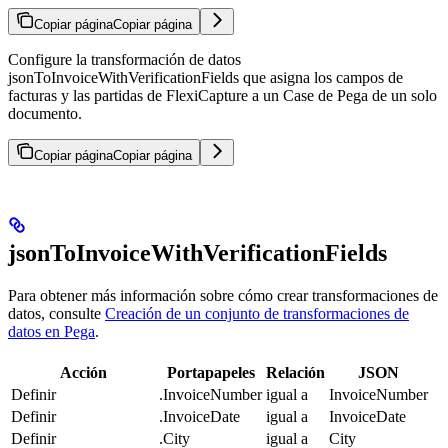
Copiar página
Copiar página
Configure la transformación de datos
jsonToInvoiceWithVerificationFields que asigna los campos de
facturas y las partidas de FlexiCapture a un Case de Pega de un solo
documento.
Copiar página
Copiar página
jsonToInvoiceWithVerificationFields
Para obtener más información sobre cómo crear transformaciones de
datos, consulte
Creación de un conjunto de transformaciones de
datos en Pega
.
Acción
Portapapeles
Relación
JSON
Definir
.InvoiceNumber
igual a
InvoiceNumber
Definir
.InvoiceDate
igual a
InvoiceDate
Definir
.City
igual a
City