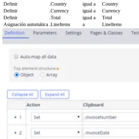
Definir
.Country
igual a
Country
Definir
.Currency
igual a
Currency
Definir
.Total
igual a
Total
Asignación automática
.LineItems
a
LineItems