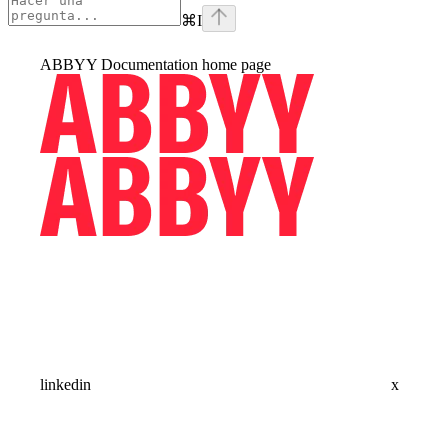
⌘
I
ABBYY Documentation
home page
linkedin
x