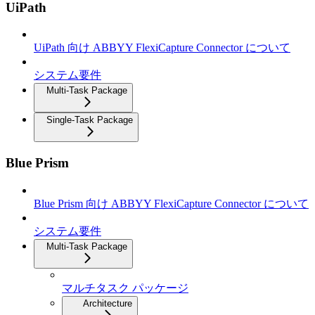
UiPath
UiPath 向け ABBYY FlexiCapture Connector について
システム要件
Multi-Task Package
Single-Task Package
Blue Prism
Blue Prism 向け ABBYY FlexiCapture Connector について
システム要件
Multi-Task Package
マルチタスク パッケージ
Architecture