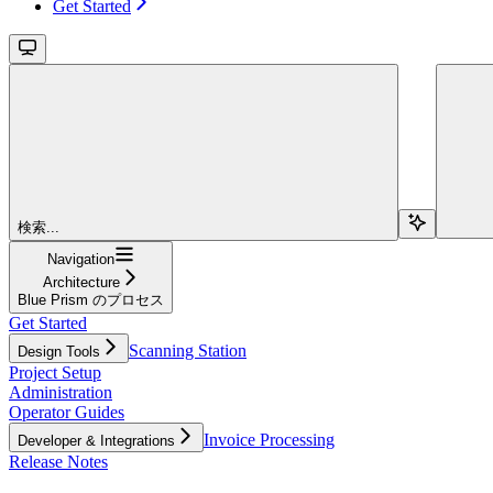
Get Started
検索...
Navigation
Architecture
Blue Prism のプロセス
Get Started
Scanning Station
Design Tools
Project Setup
Administration
Operator Guides
Invoice Processing
Developer & Integrations
Release Notes