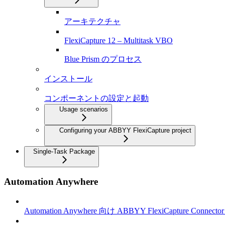
アーキテクチャ
FlexiCapture 12 – Multitask VBO
Blue Prism のプロセス
インストール
コンポーネントの設定と起動
Usage scenarios
Configuring your ABBYY FlexiCapture project
Single-Task Package
Automation Anywhere
Automation Anywhere 向け ABBYY FlexiCapture Connec