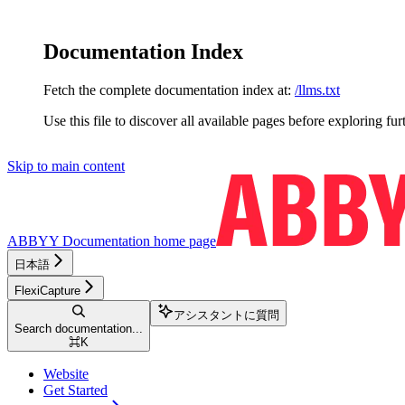
Documentation Index
Fetch the complete documentation index at:
/llms.txt
Use this file to discover all available pages before exploring fur
Skip to main content
ABBYY Documentation
home page
日本語
FlexiCapture
アシスタントに質問
Search documentation...
⌘
K
Website
Get Started