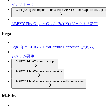
インストール
Configuring the export of data from ABBYY FlexiCapture to Appia
ABBYY FlexiCapture Cloud でのプロジェクトの設定
Pega
Pega 向け ABBYY FlexiCapture Connector について
システム要件
ABBYY FlexiCapture as input
ABBYY FlexiCapture as a service
ABBYY FlexiCapture as a service with verification
M-Files