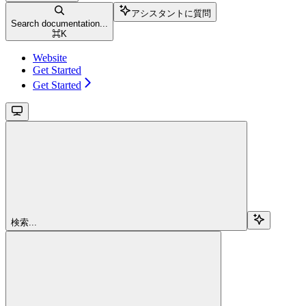
アシスタントに質問
Search documentation...
⌘
K
Website
Get Started
Get Started
検索...