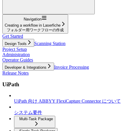
Navigation
Creating a workflow in Laserfiche
フォルダー用ワークフローの作成
Get Started
Scanning Station
Design Tools
Project Setup
Administration
Operator Guides
Invoice Processing
Developer & Integrations
Release Notes
UiPath
UiPath 向け ABBYY FlexiCapture Connector について
システム要件
Multi-Task Package