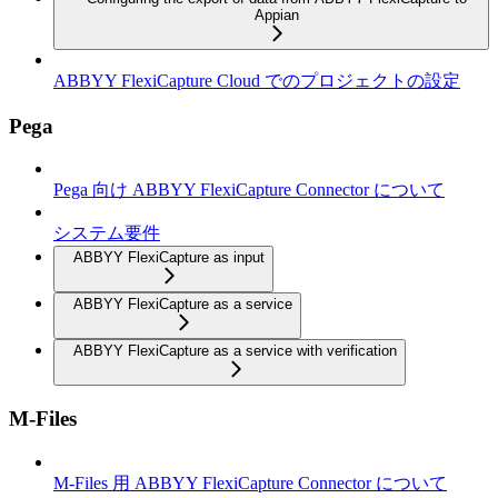
Appian
ABBYY FlexiCapture Cloud でのプロジェクトの設定
Pega
Pega 向け ABBYY FlexiCapture Connector について
システム要件
ABBYY FlexiCapture as input
ABBYY FlexiCapture as a service
ABBYY FlexiCapture as a service with verification
M-Files
M-Files 用 ABBYY FlexiCapture Connector について