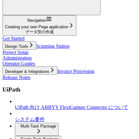
Navigation
Creating your own Pega application
データ型の作成
Get Started
Scanning Station
Design Tools
Project Setup
Administration
Operator Guides
Invoice Processing
Developer & Integrations
Release Notes
UiPath
UiPath 向け ABBYY FlexiCapture Connector について
システム要件
Multi-Task Package