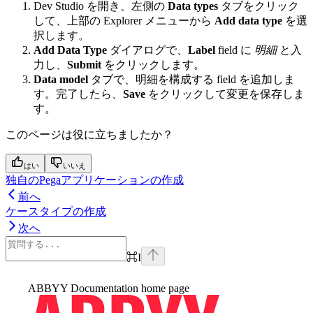
Dev Studio を開き、左側の
Data types
タブをクリック
して、上部の Explorer メニューから
Add data type
を選
択します。
Add Data Type
ダイアログで、
Label
field に
明細
と入
力し、
Submit
をクリックします。
Data model
タブで、明細を構成する field を追加しま
す。完了したら、
Save
をクリックして変更を保存しま
す。
このページは役に立ちましたか？
はい
いいえ
独自のPegaアプリケーションの作成
前へ
ケースタイプの作成
次へ
⌘
I
ABBYY Documentation
home page