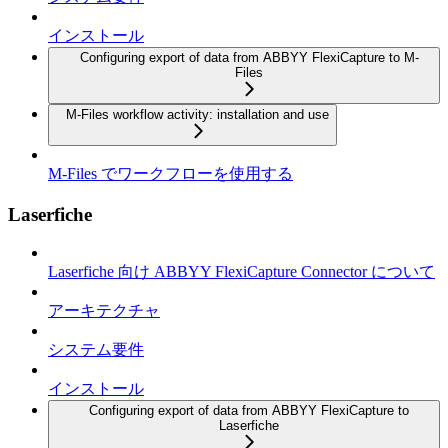
インストール
Configuring export of data from ABBYY FlexiCapture to M-
Files
M-Files workflow activity: installation and use
M-Files でワークフローを使用する
Laserfiche
Laserfiche 向け ABBYY FlexiCapture Connector について
アーキテクチャ
システム要件
インストール
Configuring export of data from ABBYY FlexiCapture to
Laserfiche