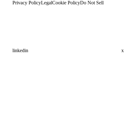
Privacy Policy
Legal
Cookie Policy
Do Not Sell
linkedin
x
Assistant