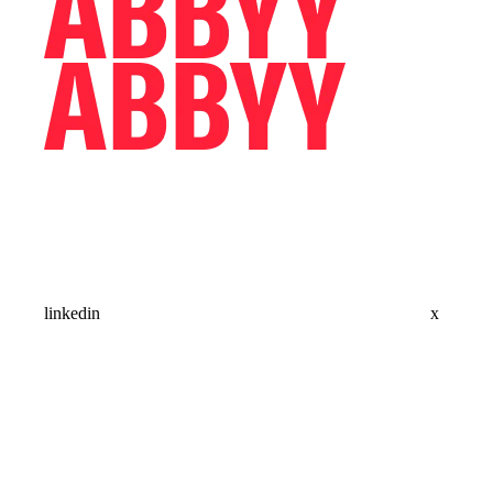
linkedin
x