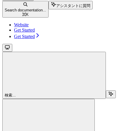
アシスタントに質問
Search documentation...
⌘
K
Website
Get Started
Get Started
検索...