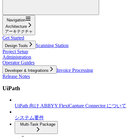
Navigation
Architecture
アーキテクチャ
Get Started
Scanning Station
Design Tools
Project Setup
Administration
Operator Guides
Invoice Processing
Developer & Integrations
Release Notes
UiPath
UiPath 向け ABBYY FlexiCapture Connector について
システム要件
Multi-Task Package