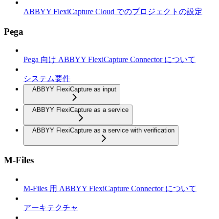
ABBYY FlexiCapture Cloud でのプロジェクトの設定
Pega
Pega 向け ABBYY FlexiCapture Connector について
システム要件
ABBYY FlexiCapture as input
ABBYY FlexiCapture as a service
ABBYY FlexiCapture as a service with verification
M-Files
M-Files 用 ABBYY FlexiCapture Connector について
アーキテクチャ