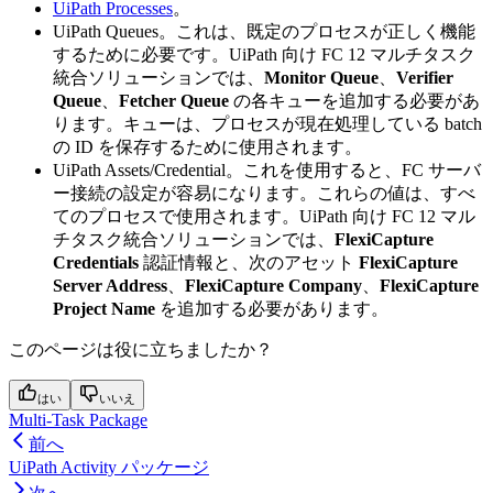
UiPath Processes
。
UiPath Queues。これは、既定のプロセスが正しく機能
するために必要です。UiPath 向け FC 12 マルチタスク
統合ソリューションでは、
Monitor Queue
、
Verifier
Queue
、
Fetcher Queue
の各キューを追加する必要があ
ります。キューは、プロセスが現在処理している batch
の ID を保存するために使用されます。
UiPath Assets/Credential。これを使用すると、FC サーバ
ー接続の設定が容易になります。これらの値は、すべ
てのプロセスで使用されます。UiPath 向け FC 12 マル
チタスク統合ソリューションでは、
FlexiCapture
Credentials
認証情報と、次のアセット
FlexiCapture
Server Address
、
FlexiCapture Company
、
FlexiCapture
Project Name
を追加する必要があります。
このページは役に立ちましたか？
はい
いいえ
Multi-Task Package
前へ
UiPath Activity パッケージ