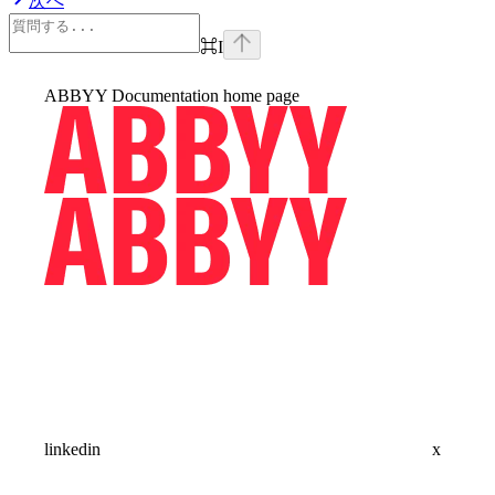
次へ
⌘
I
ABBYY Documentation
home page
linkedin
x