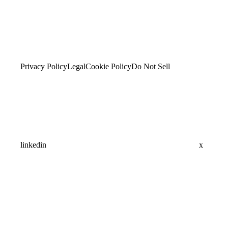
Privacy Policy
Legal
Cookie Policy
Do Not Sell
linkedin
x