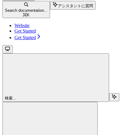
アシスタントに質問
Search documentation...
⌘
K
Website
Get Started
Get Started
検索...