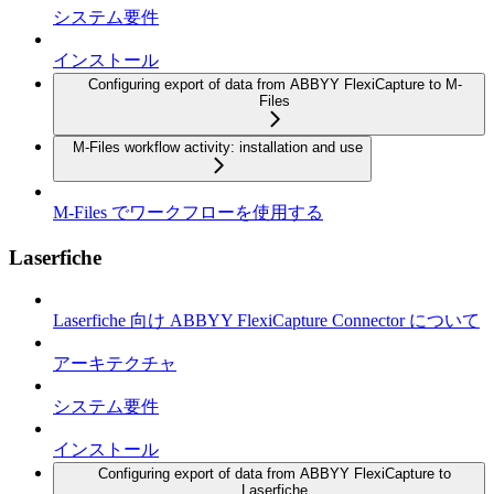
システム要件
インストール
Configuring export of data from ABBYY FlexiCapture to M-
Files
M-Files workflow activity: installation and use
M-Files でワークフローを使用する
Laserfiche
Laserfiche 向け ABBYY FlexiCapture Connector について
アーキテクチャ
システム要件
インストール
Configuring export of data from ABBYY FlexiCapture to
Laserfiche