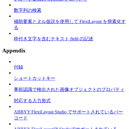
数字列の検索
補助要素とヌル仮説を使用して FlexiLayout を簡素化す
る
枠付き文字を含むテキスト field の記述
Appendix
付録
ショートカットキー
事前認識で検出された画像オブジェクトのプロパティ
対応する入力形式
ABBYY FlexiLayout Studio でサポートされているバー
コード