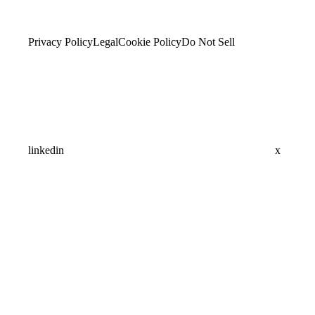
Privacy Policy
Legal
Cookie Policy
Do Not Sell
linkedin
x
Assistant