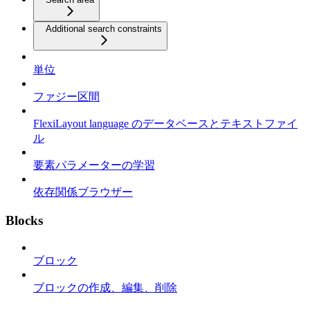
Additional search constraints
単位
ファジー区間
FlexiLayout language のデータベースとテキストファイ
ル
要素パラメーターの学習
依存関係ブラウザー
Blocks
ブロック
ブロックの作成、編集、削除