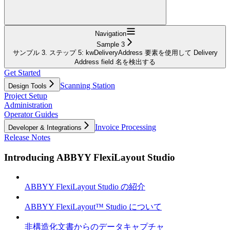
Navigation
Sample 3
サンプル 3. ステップ 5: kwDeliveryAddress 要素を使用して Delivery
Address field 名を検出する
Get Started
Scanning Station
Design Tools
Project Setup
Administration
Operator Guides
Invoice Processing
Developer & Integrations
Release Notes
Introducing ABBYY FlexiLayout Studio
ABBYY FlexiLayout Studio の紹介
ABBYY FlexiLayout™ Studio について
非構造化文書からのデータキャプチャ