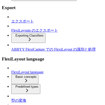
Export
エクスポート
FlexiLayouts のエクスポート
Exporting Classifiers
ABBYY FlexiCapture での FlexiLayout の識別と処理
FlexiLayout language
FlexiLayout language
Basic concepts
Predefined types
型の変換