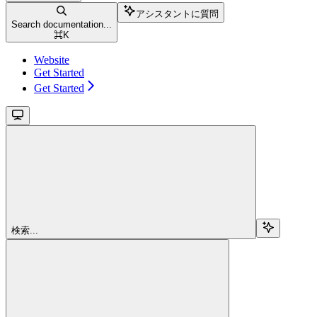
アシスタントに質問
Search documentation...
⌘
K
Website
Get Started
Get Started
検索...