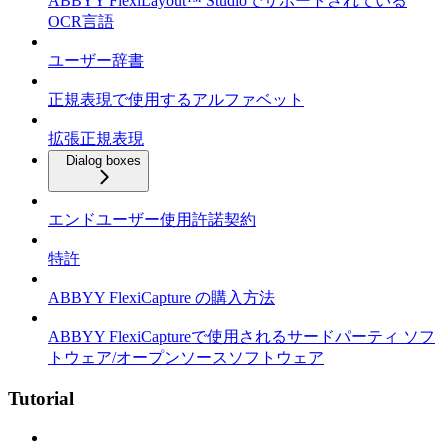
ABBYY FlexiLayout™ Studioでサポートされている
OCR言語
ユーザー辞書
正規表現で使用するアルファベット
拡張正規表現
Dialog boxes
エンドユーザー使用許諾契約
特許
ABBYY FlexiCapture の購入方法
ABBYY FlexiCaptureで使用されるサードパーティ ソフ
トウェア/オープンソースソフトウェア
Tutorial