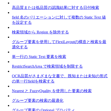
高品質または低品質の認識結果に対する日付検索
field 名のバリエーションに対して複数の Static Text 値
を設定する
検索領域から Region を除外する
グループ要素を使用してFlexiLayoutの構造と検索を最
適化する
単一行の Static Text 要素を検索
RestrictSearchArea で検索領域を制限する
OCR品質がさまざまな文書で、既知または未知の形式
の単一行fieldを検索する
Nearest と FuzzyQuality を使用した要素の検索
グループ要素の検索の最適化
グループ要素の Optional プロパティ