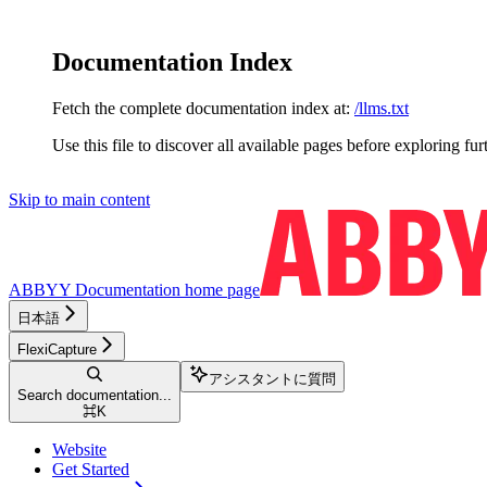
Documentation Index
Fetch the complete documentation index at:
/llms.txt
Use this file to discover all available pages before exploring fur
Skip to main content
ABBYY Documentation
home page
日本語
FlexiCapture
アシスタントに質問
Search documentation...
⌘
K
Website
Get Started