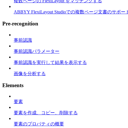
複数ページの FlexiLayout をマッチングする
ABBYY FlexiLayout Studioでの複数ページ文書のサポー
Pre-recognition
事前認識
事前認識パラメーター
事前認識を実行して結果を表示する
画像を分析する
Elements
要素
要素を作成、コピー、削除する
要素のプロパティの概要