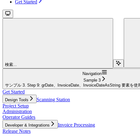
Get Started
検索...
Navigation
Sample 3
サンプル 3. Step 9: grDate、InvoiceDate、InvoiceDateAsString 要
Get Started
Scanning Station
Design Tools
Project Setup
Administration
Operator Guides
Invoice Processing
Developer & Integrations
Release Notes