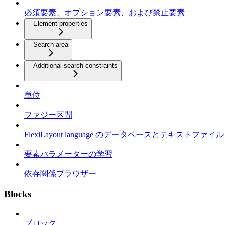
必須要素、オプション要素、および禁止要素
Element properties
Search area
Additional search constraints
単位
ファジー区間
FlexiLayout language のデータベースとテキストファイル
要素パラメーターの学習
依存関係ブラウザー
Blocks
ブロック