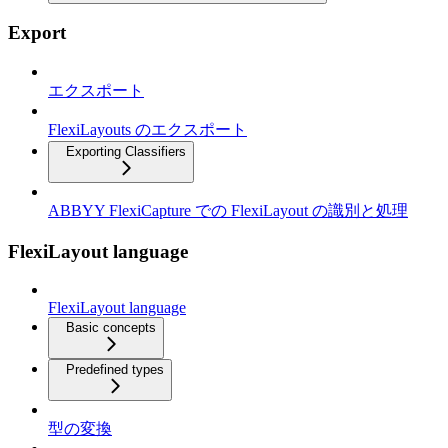
Export
エクスポート
FlexiLayouts のエクスポート
Exporting Classifiers
ABBYY FlexiCapture での FlexiLayout の識別と処理
FlexiLayout language
FlexiLayout language
Basic concepts
Predefined types
型の変換