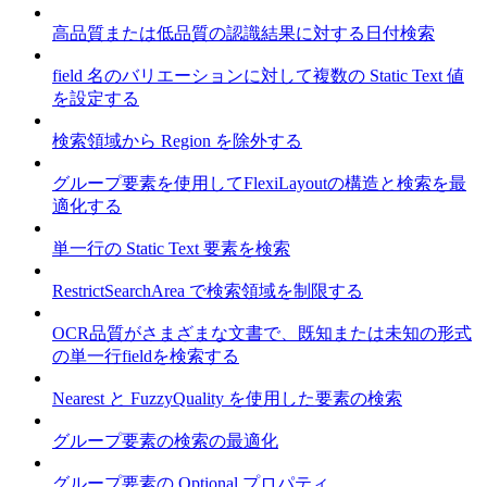
高品質または低品質の認識結果に対する日付検索
field 名のバリエーションに対して複数の Static Text 値
を設定する
検索領域から Region を除外する
グループ要素を使用してFlexiLayoutの構造と検索を最
適化する
単一行の Static Text 要素を検索
RestrictSearchArea で検索領域を制限する
OCR品質がさまざまな文書で、既知または未知の形式
の単一行fieldを検索する
Nearest と FuzzyQuality を使用した要素の検索
グループ要素の検索の最適化
グループ要素の Optional プロパティ