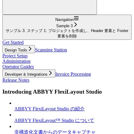
Navigation
Sample 3
サンプル 3. ステップ 1: プロジェクトを作成し、Header 要素と Footer
要素を削除
Get Started
Scanning Station
Design Tools
Project Setup
Administration
Operator Guides
Invoice Processing
Developer & Integrations
Release Notes
Introducing ABBYY FlexiLayout Studio
ABBYY FlexiLayout Studio の紹介
ABBYY FlexiLayout™ Studio について
非構造化文書からのデータキャプチャ