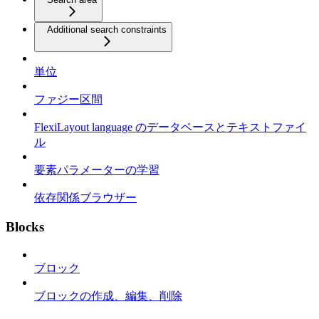
Additional search constraints
単位
ファジー区間
FlexiLayout language のデータベースとテキストファイ
ル
要素パラメーターの学習
依存関係ブラウザー
Blocks
ブロック
ブロックの作成、編集、削除