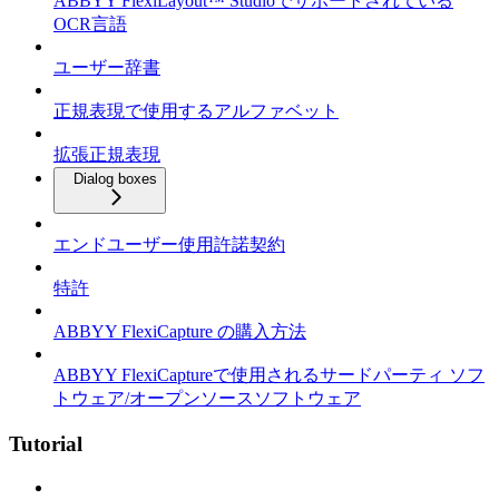
ABBYY FlexiLayout™ Studioでサポートされている
OCR言語
ユーザー辞書
正規表現で使用するアルファベット
拡張正規表現
Dialog boxes
エンドユーザー使用許諾契約
特許
ABBYY FlexiCapture の購入方法
ABBYY FlexiCaptureで使用されるサードパーティ ソフ
トウェア/オープンソースソフトウェア
Tutorial