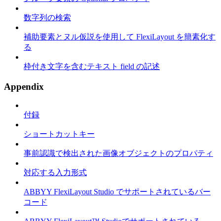
数字列の検索
補助要素とヌル仮説を使用して FlexiLayout を簡素化す
る
枠付き文字を含むテキスト field の記述
Appendix
付録
ショートカットキー
事前認識で検出された画像オブジェクトのプロパティ
対応する入力形式
ABBYY FlexiLayout Studio でサポートされているバー
コード