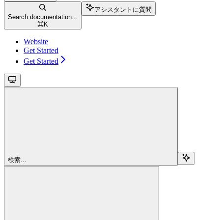
アシスタントに質問
Search documentation...
⌘
K
Website
Get Started
Get Started
検索...