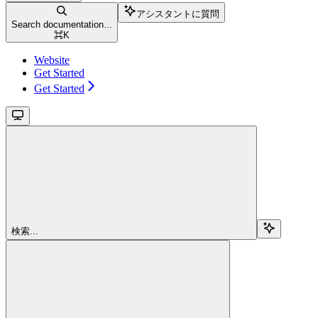
アシスタントに質問
Search documentation...
⌘
K
Website
Get Started
Get Started
検索...