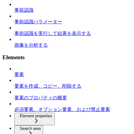
事前認識
事前認識パラメーター
事前認識を実行して結果を表示する
画像を分析する
Elements
要素
要素を作成、コピー、削除する
要素のプロパティの概要
必須要素、オプション要素、および禁止要素
Element properties
Search area