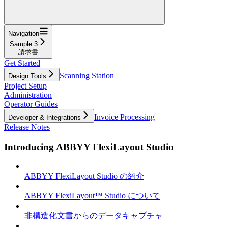
Navigation
Sample 3
請求書
Get Started
Scanning Station
Design Tools
Project Setup
Administration
Operator Guides
Invoice Processing
Developer & Integrations
Release Notes
Introducing ABBYY FlexiLayout Studio
ABBYY FlexiLayout Studio の紹介
ABBYY FlexiLayout™ Studio について
非構造化文書からのデータキャプチャ