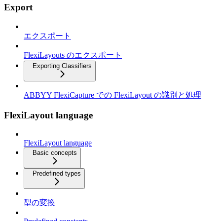
Export
エクスポート
FlexiLayouts のエクスポート
Exporting Classifiers
ABBYY FlexiCapture での FlexiLayout の識別と処理
FlexiLayout language
FlexiLayout language
Basic concepts
Predefined types
型の変換