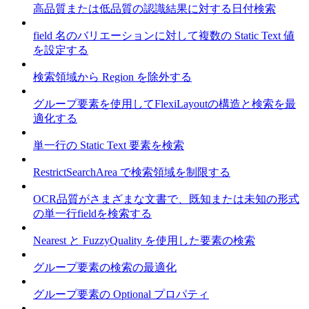
高品質または低品質の認識結果に対する日付検索
field 名のバリエーションに対して複数の Static Text 値
を設定する
検索領域から Region を除外する
グループ要素を使用してFlexiLayoutの構造と検索を最
適化する
単一行の Static Text 要素を検索
RestrictSearchArea で検索領域を制限する
OCR品質がさまざまな文書で、既知または未知の形式
の単一行fieldを検索する
Nearest と FuzzyQuality を使用した要素の検索
グループ要素の検索の最適化
グループ要素の Optional プロパティ