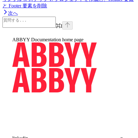
と Footer 要素を削除
次へ
⌘
I
ABBYY Documentation
home page