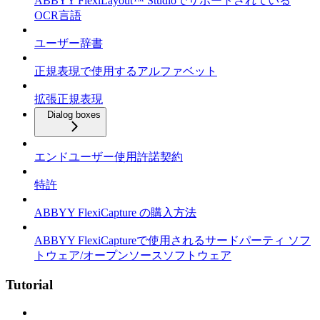
ABBYY FlexiLayout™ Studioでサポートされている
OCR言語
ユーザー辞書
正規表現で使用するアルファベット
拡張正規表現
Dialog boxes
エンドユーザー使用許諾契約
特許
ABBYY FlexiCapture の購入方法
ABBYY FlexiCaptureで使用されるサードパーティ ソフ
トウェア/オープンソースソフトウェア
Tutorial