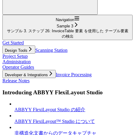
Navigation
Sample 3
サンプル 3. ステップ 26: InvoiceTable 要素 を使用した テーブル要素
の検出
Get Started
Scanning Station
Design Tools
Project Setup
Administration
Operator Guides
Invoice Processing
Developer & Integrations
Release Notes
Introducing ABBYY FlexiLayout Studio
ABBYY FlexiLayout Studio の紹介
ABBYY FlexiLayout™ Studio について
非構造化文書からのデータキャプチャ