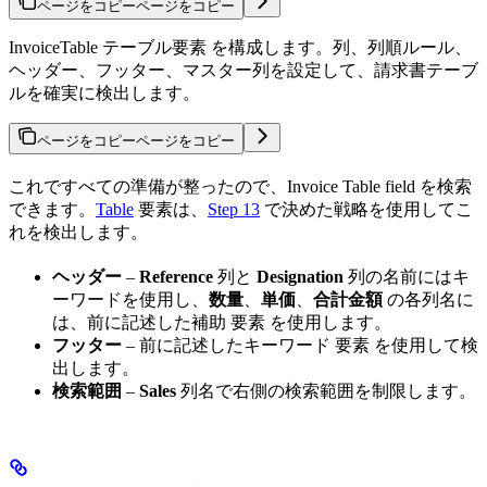
ページをコピー
ページをコピー
InvoiceTable テーブル要素 を構成します。列、列順ルール、
ヘッダー、フッター、マスター列を設定して、請求書テーブ
ルを確実に検出します。
ページをコピー
ページをコピー
これですべての準備が整ったので、Invoice Table field を検索
できます。
Table
要素は、
Step 13
で決めた戦略を使用してこ
れを検出します。
ヘッダー
–
Reference
列と
Designation
列の名前にはキ
ーワードを使用し、
数量
、
単価
、
合計金額
の各列名に
は、前に記述した補助 要素 を使用します。
フッター
– 前に記述したキーワード 要素 を使用して検
出します。
検索範囲
–
Sales
列名で右側の検索範囲を制限します。