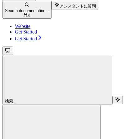
アシスタントに質問
Search documentation...
⌘
K
Website
Get Started
Get Started
検索...