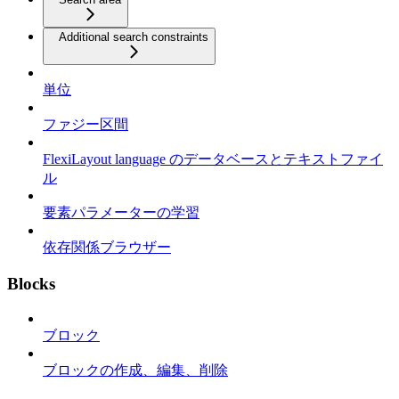
Additional search constraints
単位
ファジー区間
FlexiLayout language のデータベースとテキストファイ
ル
要素パラメーターの学習
依存関係ブラウザー
Blocks
ブロック
ブロックの作成、編集、削除