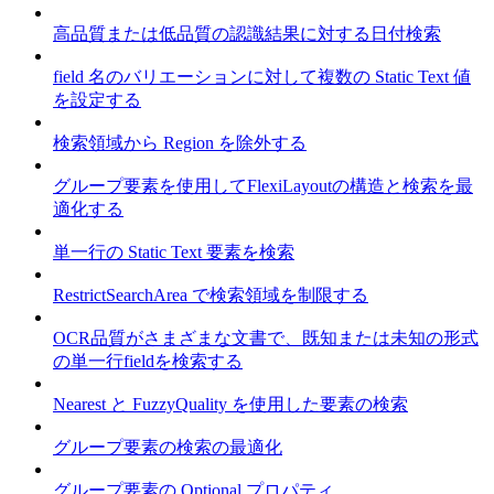
高品質または低品質の認識結果に対する日付検索
field 名のバリエーションに対して複数の Static Text 値
を設定する
検索領域から Region を除外する
グループ要素を使用してFlexiLayoutの構造と検索を最
適化する
単一行の Static Text 要素を検索
RestrictSearchArea で検索領域を制限する
OCR品質がさまざまな文書で、既知または未知の形式
の単一行fieldを検索する
Nearest と FuzzyQuality を使用した要素の検索
グループ要素の検索の最適化
グループ要素の Optional プロパティ