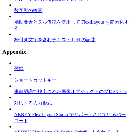
数字列の検索
補助要素とヌル仮説を使用して FlexiLayout を簡素化す
る
枠付き文字を含むテキスト field の記述
Appendix
付録
ショートカットキー
事前認識で検出された画像オブジェクトのプロパティ
対応する入力形式
ABBYY FlexiLayout Studio でサポートされているバー
コード