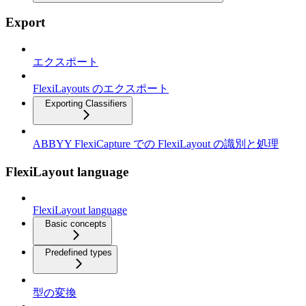
Export
エクスポート
FlexiLayouts のエクスポート
Exporting Classifiers
ABBYY FlexiCapture での FlexiLayout の識別と処理
FlexiLayout language
FlexiLayout language
Basic concepts
Predefined types
型の変換