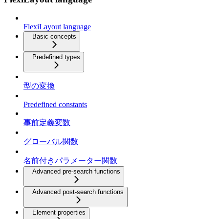
FlexiLayout language
Basic concepts
Predefined types
型の変換
Predefined constants
事前定義変数
グローバル関数
名前付きパラメーター関数
Advanced pre-search functions
Advanced post-search functions
Element properties