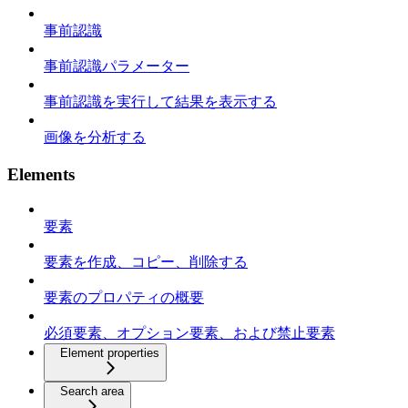
事前認識
事前認識パラメーター
事前認識を実行して結果を表示する
画像を分析する
Elements
要素
要素を作成、コピー、削除する
要素のプロパティの概要
必須要素、オプション要素、および禁止要素
Element properties
Search area