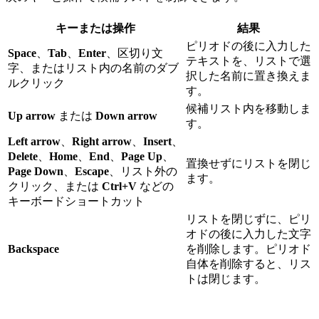
キーまたは操作
結果
ピリオドの後に入力した
Space
、
Tab
、
Enter
、区切り文
テキストを、リストで選
字、またはリスト内の名前のダブ
択した名前に置き換えま
ルクリック
す。
候補リスト内を移動しま
Up arrow
または
Down arrow
す。
Left arrow
、
Right arrow
、
Insert
、
Delete
、
Home
、
End
、
Page Up
、
置換せずにリストを閉じ
Page Down
、
Escape
、リスト外の
ます。
クリック、または
Ctrl+V
などの
キーボードショートカット
リストを閉じずに、ピリ
オドの後に入力した文字
Backspace
を削除します。ピリオド
自体を削除すると、リス
トは閉じます。