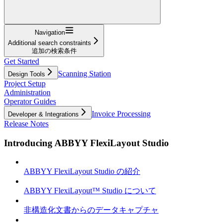
Navigation
Additional search constraints
追加の検索条件
Get Started
Scanning Station
Design Tools
Project Setup
Administration
Operator Guides
Invoice Processing
Developer & Integrations
Release Notes
Introducing ABBYY FlexiLayout Studio
ABBYY FlexiLayout Studio の紹介
ABBYY FlexiLayout™ Studio について
非構造化文書からのデータキャプチャ