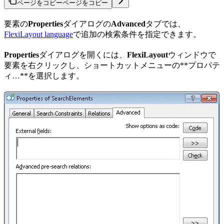
ページをコピー
ページをコピー
要素の
Properties
ダイアログの
Advanced
タブでは、
FlexiLayout language
で追加の検索条件を指定できます。
Properties
ダイアログを開くには、
FlexiLayout
ウィンドウで
要素を右クリックし、ショートカットメニューの**プロパテ
ィ…**を選択します。