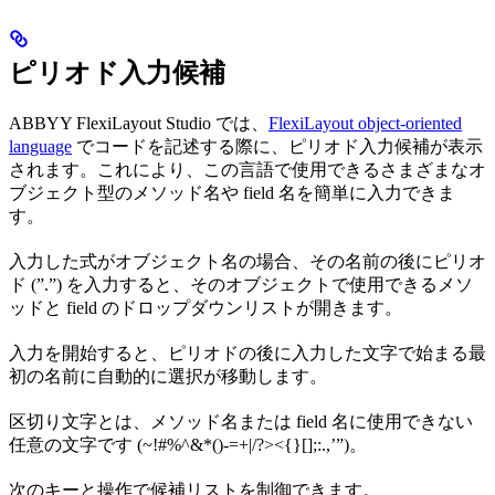
ピリオド入力候補
ABBYY FlexiLayout Studio では、
FlexiLayout object-oriented
language
でコードを記述する際に、ピリオド入力候補が表示
されます。これにより、この言語で使用できるさまざまなオ
ブジェクト型のメソッド名や field 名を簡単に入力できま
す。
入力した式がオブジェクト名の場合、その名前の後にピリオ
ド (”.”) を入力すると、そのオブジェクトで使用できるメソ
ッドと field のドロップダウンリストが開きます。
入力を開始すると、ピリオドの後に入力した文字で始まる最
初の名前に自動的に選択が移動します。
区切り文字とは、メソッド名または field 名に使用できない
任意の文字です (~!#%^&*()-=+|/?><{}[];:.,’”)。
次のキーと操作で候補リストを制御できます。