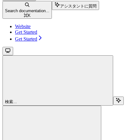
アシスタントに質問
Search documentation...
⌘
K
Website
Get Started
Get Started
検索...