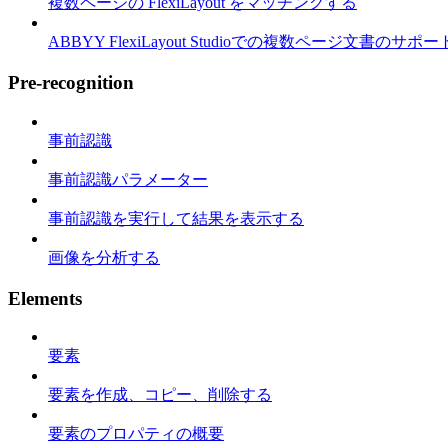
複数ページの FlexiLayout をマッチングする
ABBYY FlexiLayout Studioでの複数ページ文書のサポー
Pre-recognition
事前認識
事前認識パラメーター
事前認識を実行して結果を表示する
画像を分析する
Elements
要素
要素を作成、コピー、削除する
要素のプロパティの概要