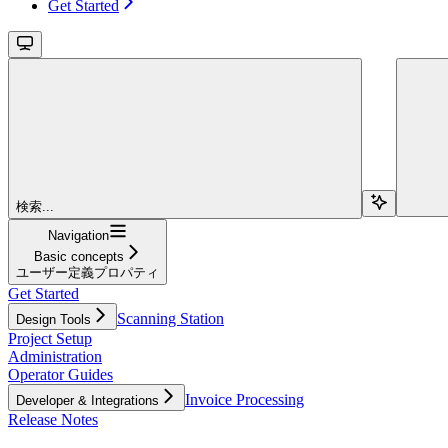
Get Started
検索...
Navigation
Basic concepts
ユーザー定義プロパティ
Get Started
Scanning Station
Design Tools
Project Setup
Administration
Operator Guides
Invoice Processing
Developer & Integrations
Release Notes