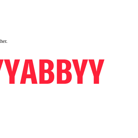
ther.