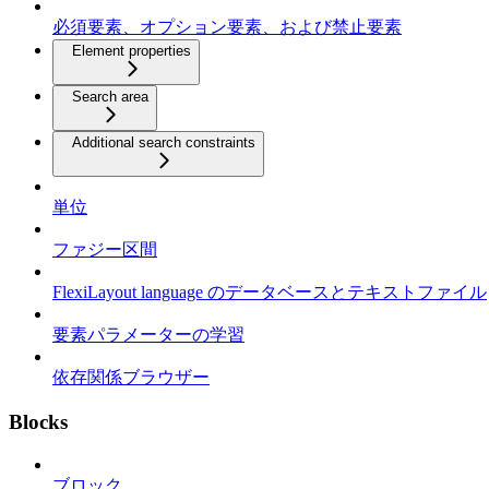
必須要素、オプション要素、および禁止要素
Element properties
Search area
Additional search constraints
単位
ファジー区間
FlexiLayout language のデータベースとテキストファイル
要素パラメーターの学習
依存関係ブラウザー
Blocks
ブロック