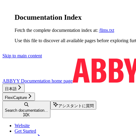
Documentation Index
Fetch the complete documentation index at:
/llms.txt
Use this file to discover all available pages before exploring fur
Skip to main content
ABBYY Documentation
home page
日本語
FlexiCapture
アシスタントに質問
Search documentation...
⌘
K
Website
Get Started