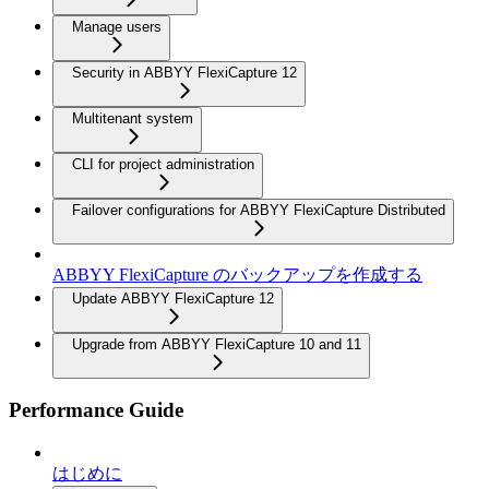
Manage users
Security in ABBYY FlexiCapture 12
Multitenant system
CLI for project administration
Failover configurations for ABBYY FlexiCapture Distributed
ABBYY FlexiCapture のバックアップを作成する
Update ABBYY FlexiCapture 12
Upgrade from ABBYY FlexiCapture 10 and 11
Performance Guide
はじめに