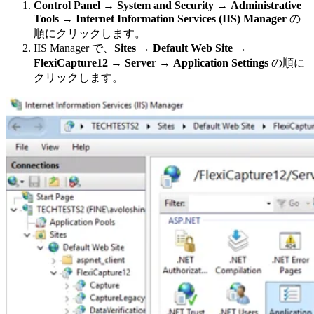
Control Panel
→
System and Security
→
Administrative
Tools
→
Internet Information Services (IIS) Manager
の
順にクリックします。
IIS Manager で、
Sites
→
Default Web Site
→
FlexiCapture12
→
Server
→
Application Settings
の順に
クリックします。