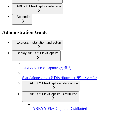
ABBYY FlexiCapture interface
Appendix
Administration Guide
Express installation and setup
Deploy ABBYY FlexiCapture
ABBYY FlexiCapture の導入
Standalone および Distributed エディション
ABBYY FlexiCapture Standalone
ABBYY FlexiCapture Distributed
ABBYY FlexiCapture Distributed