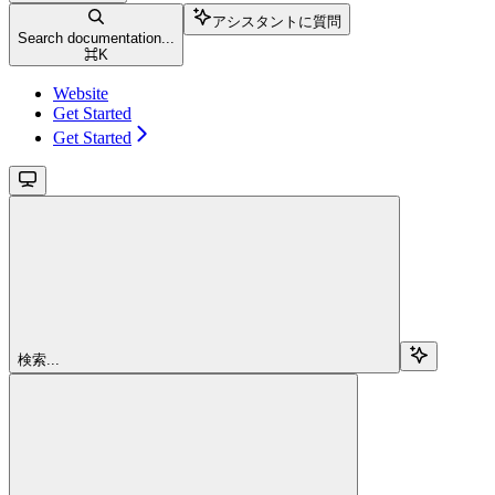
アシスタントに質問
Search documentation...
⌘
K
Website
Get Started
Get Started
検索...