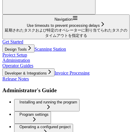
Navigation
Use timeouts to prevent processing delays
延期されたタスクおよび特定のオペレーターに割り当てられたタスクの
タイムアウトを指定する
Get Started
Scanning Station
Design Tools
Project Setup
Administration
Operator Guides
Invoice Processing
Developer & Integrations
Release Notes
Administrator's Guide
Installing and running the program
Program settings
Operating a configured project