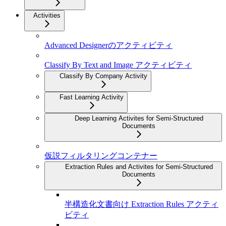
Activities
Advanced Designerのアクティビティ
Classify By Text and Image アクティビティ
Classify By Company Activity
Fast Learning Activity
Deep Learning Activites for Semi-Structured
Documents
仮説フィルタリングコンテナー
Extraction Rules and Activites for Semi-Structured
Documents
半構造化文書向け Extraction Rules アクティ
ビティ