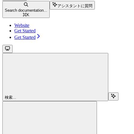
アシスタントに質問
Search documentation...
⌘
K
Website
Get Started
Get Started
検索...