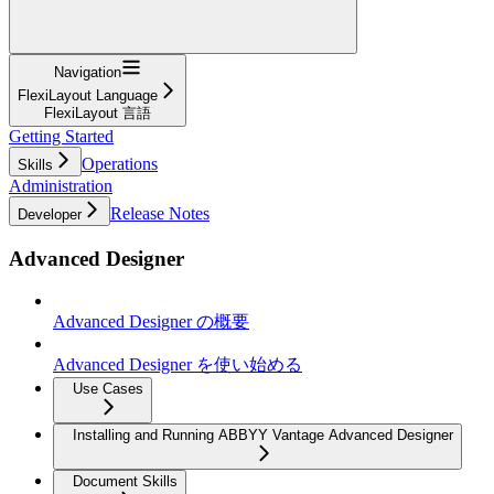
Navigation
FlexiLayout Language
FlexiLayout 言語
Getting Started
Operations
Skills
Administration
Release Notes
Developer
Advanced Designer
Advanced Designer の概要
Advanced Designer を使い始める
Use Cases
Installing and Running ABBYY Vantage Advanced Designer
Document Skills