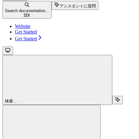
アシスタントに質問
Search documentation...
⌘
K
Website
Get Started
Get Started
検索...