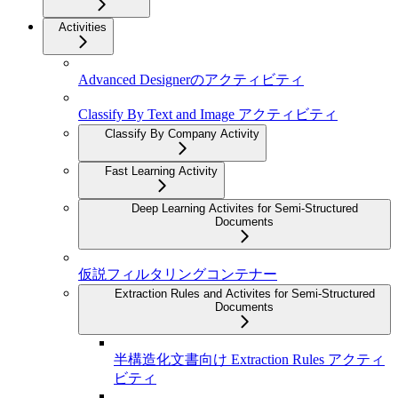
Activities
Advanced Designerのアクティビティ
Classify By Text and Image アクティビティ
Classify By Company Activity
Fast Learning Activity
Deep Learning Activites for Semi-Structured
Documents
仮説フィルタリングコンテナー
Extraction Rules and Activites for Semi-Structured
Documents
半構造化文書向け Extraction Rules アクティ
ビティ