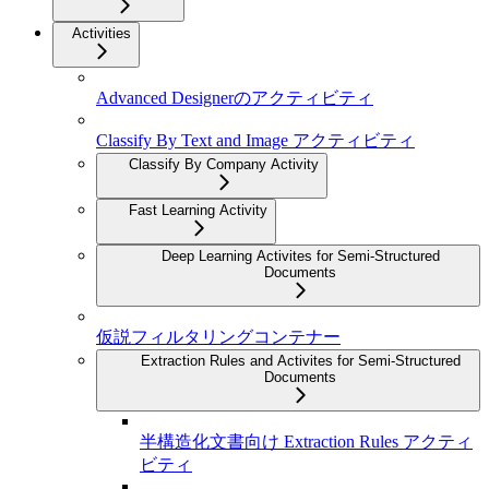
Activities
Advanced Designerのアクティビティ
Classify By Text and Image アクティビティ
Classify By Company Activity
Fast Learning Activity
Deep Learning Activites for Semi-Structured
Documents
仮説フィルタリングコンテナー
Extraction Rules and Activites for Semi-Structured
Documents
半構造化文書向け Extraction Rules アクティ
ビティ