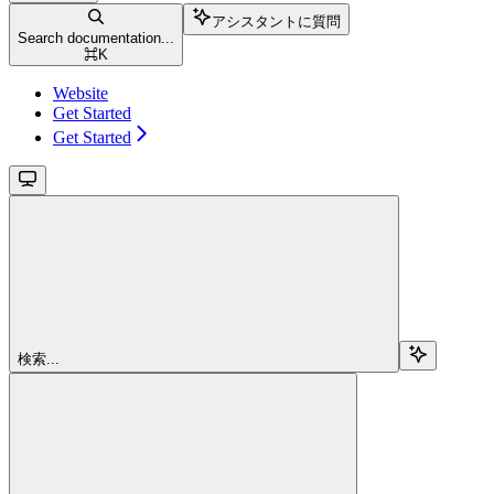
アシスタントに質問
Search documentation...
⌘
K
Website
Get Started
Get Started
検索...