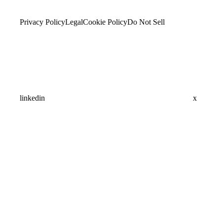
Privacy Policy
Legal
Cookie Policy
Do Not Sell
linkedin
x
Assistant