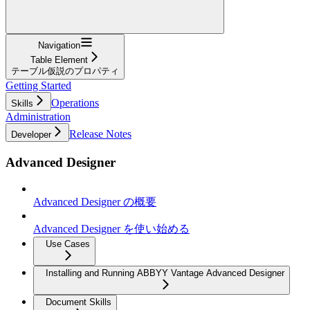
Navigation
Table Element
テーブル仮説のプロパティ
Getting Started
Operations
Skills
Administration
Release Notes
Developer
Advanced Designer
Advanced Designer の概要
Advanced Designer を使い始める
Use Cases
Installing and Running ABBYY Vantage Advanced Designer
Document Skills