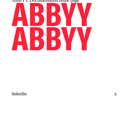
ABBYY Documentation
home page
linkedin
x