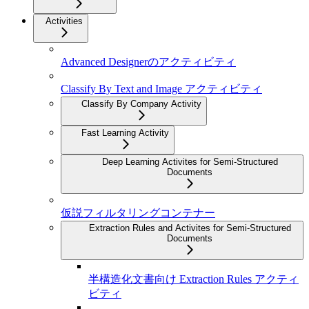
Activities
Advanced Designerのアクティビティ
Classify By Text and Image アクティビティ
Classify By Company Activity
Fast Learning Activity
Deep Learning Activites for Semi-Structured
Documents
仮説フィルタリングコンテナー
Extraction Rules and Activites for Semi-Structured
Documents
半構造化文書向け Extraction Rules アクティ
ビティ