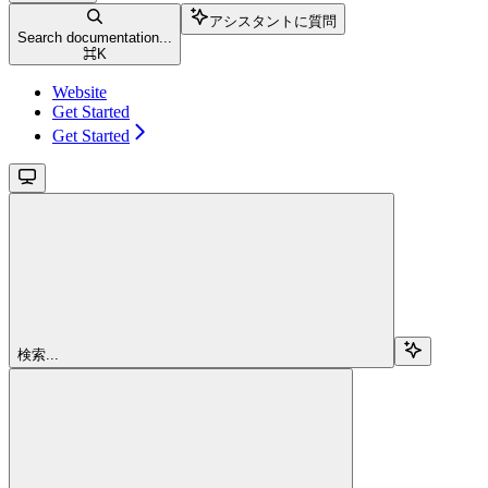
アシスタントに質問
Search documentation...
⌘
K
Website
Get Started
Get Started
検索...