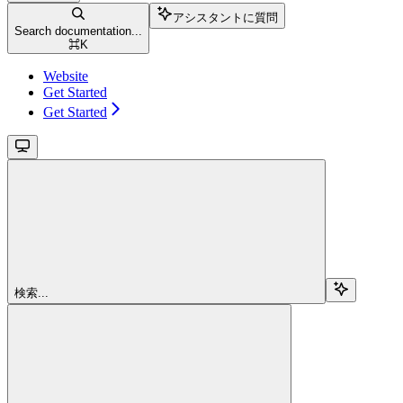
アシスタントに質問
Search documentation...
⌘
K
Website
Get Started
Get Started
検索...