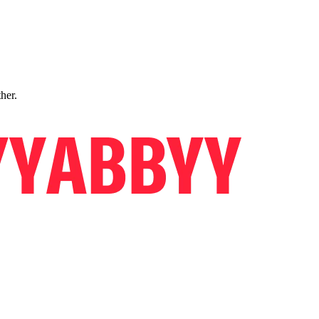
ther.