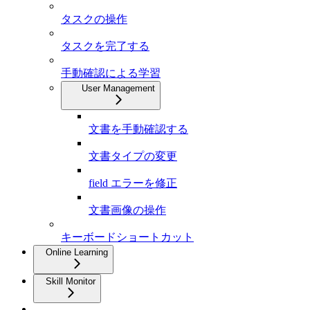
タスクの操作
タスクを完了する
手動確認による学習
User Management
文書を手動確認する
文書タイプの変更
field エラーを修正
文書画像の操作
キーボードショートカット
Online Learning
Skill Monitor