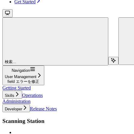
Get Started
検索...
Navigation
User Management
field エラーを修正
Getting Started
Operations
Skills
Administration
Release Notes
Developer
Scanning Station