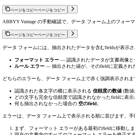
ページをコピー
ページをコピー
ABBYY Vantage の手動確認で、データ フォーム上のフ
ページをコピー
ページをコピー
データ フォームには、抽出されたデータを含むfieldsが表示
フォーマット エラー
— 認識されたデータが文書画像と
ルール エラー
— 抽出された値が、そのfieldに定義
どちらのエラーも、データ フォーム上で赤く強調表示されま
認識された各文字の横に表示される
信頼度の数値
(数
どの文字も完全な信頼度で認識されなかったfieldに表
何も抽出されなかった場合の
空のfield
。
エラーは、データ フォーム上で表示される順に並びます。手動確
まず、フォーマット エラーがある最初のfieldに移動し
現在の文書内のすべてのフォーマット エラーを修正すると