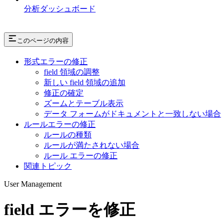
分析ダッシュボード
このページの内容
形式エラーの修正
field 領域の調整
新しい field 領域の追加
修正の確定
ズームとテーブル表示
データ フォームがドキュメントと一致しない場合
ルールエラーの修正
ルールの種類
ルールが満たされない場合
ルール エラーの修正
関連トピック
User Management
field エラーを修正