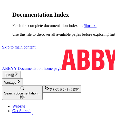
Documentation Index
Fetch the complete documentation index at:
/llms.txt
Use this file to discover all available pages before exploring fur
Skip to main content
ABBYY Documentation
home page
日本語
Vantage
アシスタントに質問
Search documentation...
⌘
K
Website
Get Started